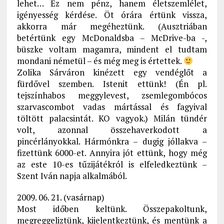
lehet… Ez nem pénz, hanem életszemlélet,
igényesség kérdése. Öt órára értünk vissza,
akkorra már megéheztünk. (Ausztriában
betértünk egy McDonaldsba – McDrive-ba -,
büszke voltam magamra, mindent el tudtam
mondani németül – és még meg is értettek.
Zolika Sárváron kinézett egy vendéglőt a
fürdővel szemben. Istenit ettünk! (Én pl.
tejszínhabos meggylevest, zsemlegombócos
szarvascombot vadas mártással és fagyival
töltött palacsintát. KO vagyok.) Milán tündér
volt, azonnal összehaverkodott a
pincérlányokkal. Hármónkra – dugig jóllakva –
fizettünk 6000-et. Annyira jót ettünk, hogy még
az este 10-es tűzijátékról is elfeledkeztünk –
Szent Iván napja alkalmából.
2009. 06. 21. (vasárnap)
Most időben keltünk. Összepakoltunk,
megreggeliztünk, kijelentkeztünk, és mentünk a