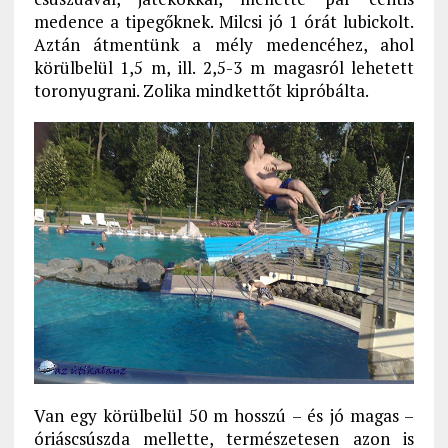
medence a tipegőknek. Milcsi jó 1 órát lubickolt.
Aztán átmentünk a mély medencéhez, ahol
körülbelül 1,5 m, ill. 2,5-3 m magasról lehetett
toronyugrani. Zolika mindkettőt kipróbálta.
Van egy körülbelül 50 m hosszú – és jó magas –
óriáscsúszda mellette, természetesen azon is