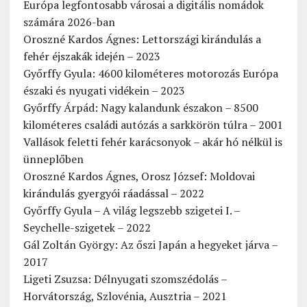
Európa legfontosabb városai a digitális nomádok
számára 2026-ban
Oroszné Kardos Ágnes: Lettországi kirándulás a
fehér éjszakák idején – 2023
Győrffy Gyula: 4600 kilométeres motorozás Európa
északi és nyugati vidékein – 2023
Győrffy Árpád: Nagy kalandunk északon – 8500
kilométeres családi autózás a sarkkörön túlra – 2001
Vallások feletti fehér karácsonyok – akár hó nélkül is
ünneplőben
Oroszné Kardos Ágnes, Orosz József: Moldovai
kirándulás gyergyói ráadással – 2022
Győrffy Gyula – A világ legszebb szigetei I. –
Seychelle-szigetek – 2022
Gál Zoltán György: Az őszi Japán a hegyeket járva –
2017
Ligeti Zsuzsa: Délnyugati szomszédolás –
Horvátország, Szlovénia, Ausztria – 2021