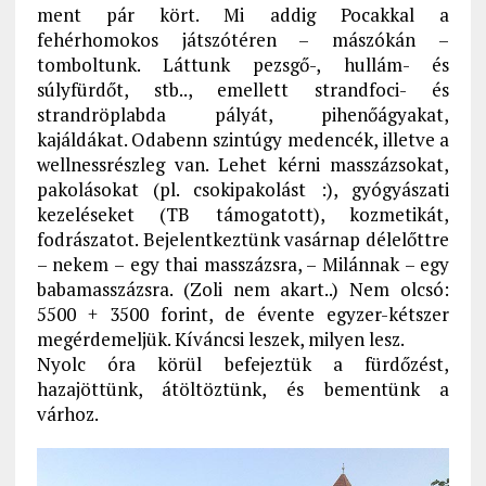
ment pár kört. Mi addig Pocakkal a
fehérhomokos játszótéren – mászókán –
tomboltunk. Láttunk pezsgő-, hullám- és
súlyfürdőt, stb.., emellett strandfoci- és
strandröplabda pályát, pihenőágyakat,
kajáldákat. Odabenn szintúgy medencék, illetve a
wellnessrészleg van. Lehet kérni masszázsokat,
pakolásokat (pl. csokipakolást :), gyógyászati
kezeléseket (TB támogatott), kozmetikát,
fodrászatot. Bejelentkeztünk vasárnap délelőttre
– nekem – egy thai masszázsra, – Milánnak – egy
babamasszázsra. (Zoli nem akart..) Nem olcsó:
5500 + 3500 forint, de évente egyzer-kétszer
megérdemeljük. Kíváncsi leszek, milyen lesz.
Nyolc óra körül befejeztük a fürdőzést,
hazajöttünk, átöltöztünk, és bementünk a
várhoz.