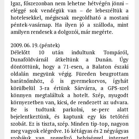
Igaz, főszezonban nem lehetne hétvégén jönni –
eléggé sok vendégük van – de lebeszéltük a
hotelesekkel, mégiscsak megoldható a mostani
péntek-vasárnap. Ha ilyen jó a szálloda, mint
amilyen rendesek a dolgozói, már megérte.
2009. 06. 19. (péntek)
Délelőtt 10 után indultunk Tompáról,
Dunaföldvárnál átkeltünk a Dunán. Úgy
döntöttünk, hogy a 71-esen, a Balaton északi
oldalán megyünk végig. Füreden beugrottam
barátnőmhöz, ő is gyermekorvos, ígyhát
körülbelül 3-ra értünk Sárvárra, a GPS-szel
könnyen megtaláltuk a hotelt. Szép, nyugodt
környezetben van, kicsi, de rendezett az udvara.
Be is tudtunk parkolni, se-perc alatt
bejelentkeztünk, és kaptunk egy kis tetőtéri
szobát. Ez is tiszta, szép. Minden tip-top, nagyon
meg vagyok elégedve. 16 kétágyas és 2 négyágyas
szobájuk van, reggeliző helyiséggel, internet