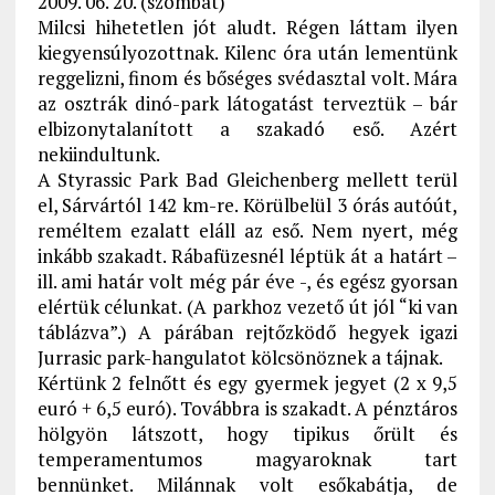
2009. 06. 20. (szombat)
Milcsi hihetetlen jót aludt. Régen láttam ilyen
kiegyensúlyozottnak. Kilenc óra után lementünk
reggelizni, finom és bőséges svédasztal volt. Mára
az osztrák dinó-park látogatást terveztük – bár
elbizonytalanított a szakadó eső. Azért
nekiindultunk.
A Styrassic Park Bad Gleichenberg mellett terül
el, Sárvártól 142 km-re. Körülbelül 3 órás autóút,
reméltem ezalatt eláll az eső. Nem nyert, még
inkább szakadt. Rábafüzesnél léptük át a határt –
ill. ami határ volt még pár éve -, és egész gyorsan
elértük célunkat. (A parkhoz vezető út jól “ki van
táblázva”.) A párában rejtőzködő hegyek igazi
Jurrasic park-hangulatot kölcsönöznek a tájnak.
Kértünk 2 felnőtt és egy gyermek jegyet (2 x 9,5
euró + 6,5 euró). Továbbra is szakadt. A pénztáros
hölgyön látszott, hogy tipikus őrült és
temperamentumos magyaroknak tart
bennünket. Milánnak volt esőkabátja, de