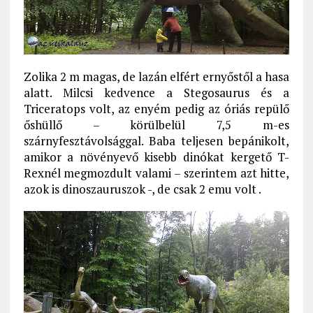
Zolika 2 m magas, de lazán elfért ernyőstől a hasa
alatt. Milcsi kedvence a Stegosaurus és a
Triceratops volt, az enyém pedig az óriás repülő
őshüllő – körülbelül 7,5 m-es
szárnyfesztávolsággal. Baba teljesen bepánikolt,
amikor a növényevő kisebb dinókat kergető T-
Rexnél megmozdult valami – szerintem azt hitte,
azok is dinoszauruszok -, de csak 2 emu volt .