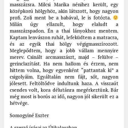
masszázsra. Milcsi Marika nénihez került, egy
középkorú hölgyhöz, akin látszott, hogy nagyon
profi. Zoli ment be a babával, le is fotózta.
Milán úgy ellazult, hogy elaludt a
masszázspadon. Én a thai lányokhoz mentem.
Kaptam lenvászon ruhát, lefeküdtem a matracra,
és az egyik thai hölgy végigmasszírozott.
Meglepődtem, hogy a jobb vállam mennyire
merev. Csinált arcmasszászt, majd – felülve –
gerinclazítást. Ha nem hallom és érzem, nem
hittem volna, hogy egyenként “pattantak ki” a
csigolyáim. Egyáltalán nem fájt, sőt, nagyon
jólesett. Feltöltődve indultunk haza. A visszaút
csendes volt, kora délutánra megérkeztünk. Bár
még most is borús az idő, nagyon jól sikerült ez a
hétvége.
Somogyiné Eszter
A szerző írásai az Útikalauzban