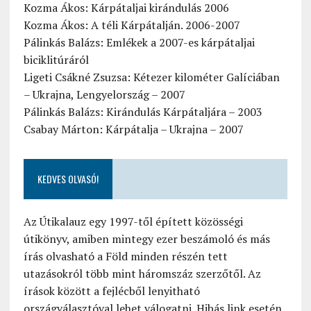
Kozma Ákos: Kárpátaljai kirándulás 2006
Kozma Ákos: A téli Kárpátalján. 2006-2007
Pálinkás Balázs: Emlékek a 2007-es kárpátaljai
biciklitúráról
Ligeti Csákné Zsuzsa: Kétezer kilométer Galíciában
– Ukrajna, Lengyelország – 2007
Pálinkás Balázs: Kirándulás Kárpátaljára – 2003
Csabay Márton: Kárpátalja – Ukrajna – 2007
KEDVES OLVASÓ!
Az Útikalauz egy 1997-től épített közösségi
útikönyv, amiben mintegy ezer beszámoló és más
írás olvasható a Föld minden részén tett
utazásokról több mint háromszáz szerzőtől. Az
írások között a fejlécből lenyitható
országválasztóval lehet válogatni. Hibás link esetén