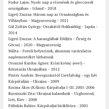
Fodor Lajos: Nyolc nap a vízesések és gleccserek
országában – Izland – 2018
Ligeti Zsuzsa: Három nap az Ormánságban és
Villányban – Magyarország – 2021
Gál Zoltán György: Oszakától Hokkaidóig – Japán –
2014
Ligeti Zsuzsa: A haranglábak földjén – Őrség és
Göcsej – 2020 – Magyarország
Málta – Festői helyszínek, ahonnan varázslatos
naplementéket láthatunk
Oroszné Kardos Ágnes: Krím krém(-jeee!) –
Körutazás Ukrajnában – 2012
Pintér András: Beregszásztól Csetfalváig – egy hét
Kárpátalján – Ukrajna – 2009
Kozma Ákos (KÁkos): Kárpátalja I-III. 2005-2006
Ruzsinszki Zita: Ukrajnai kalandunk – Uzghoorod,
Lviv, Kiev – 2008
Pálinkás Balázs: Kárpátaljai biciklitúra – 2005