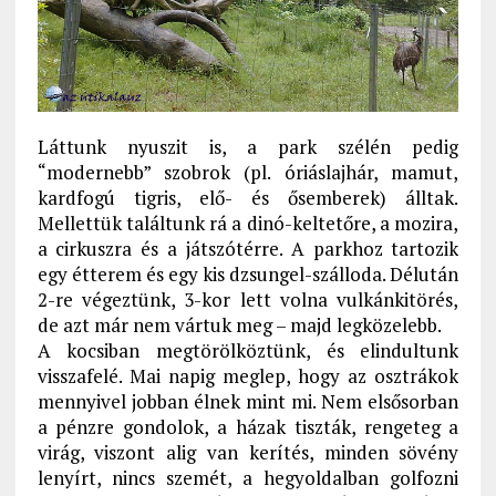
Láttunk nyuszit is, a park szélén pedig
“modernebb” szobrok (pl. óriáslajhár, mamut,
kardfogú tigris, elő- és ősemberek) álltak.
Mellettük találtunk rá a dinó-keltetőre, a mozira,
a cirkuszra és a játszótérre. A parkhoz tartozik
egy étterem és egy kis dzsungel-szálloda. Délután
2-re végeztünk, 3-kor lett volna vulkánkitörés,
de azt már nem vártuk meg – majd legközelebb.
A kocsiban megtörölköztünk, és elindultunk
visszafelé. Mai napig meglep, hogy az osztrákok
mennyivel jobban élnek mint mi. Nem elsősorban
a pénzre gondolok, a házak tiszták, rengeteg a
virág, viszont alig van kerítés, minden sövény
lenyírt, nincs szemét, a hegyoldalban golfozni