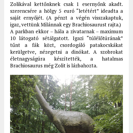
Zolikával kettőnknek csak 1 esernyőnk akadt.
szerencsére a hölgy 5 euró “letétért” ideadta a
saját ernyőjét. (A pénzt a végén visszakaptuk,
igaz, vettünk Milánnak egy Brachiosaurust rajta.)
A parkban ekkor – hála a zivatarnak – maximum
10 látogató sétálgatott. Igazi “túlélőtúrának”
tűnt a fák közt, csordogáló patakocskákat
kerülgetve, nézegetni a dinókat. A szobrokat
életnagyságúra készítették, a hatalmas
Brachiosaurus még Zolit is lázbahozta.