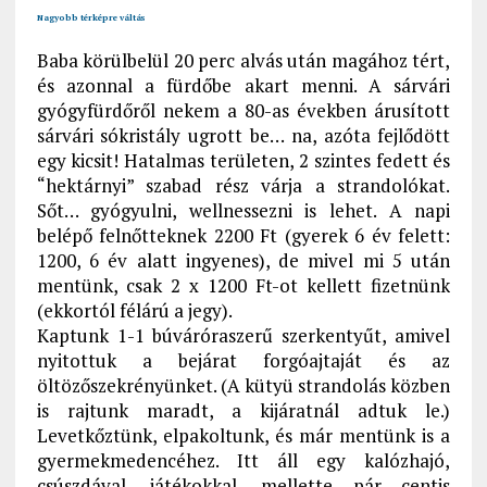
Nagyobb térképre váltás
Baba körülbelül 20 perc alvás után magához tért,
és azonnal a fürdőbe akart menni. A sárvári
gyógyfürdőről nekem a 80-as években árusított
sárvári sókristály ugrott be… na, azóta fejlődött
egy kicsit! Hatalmas területen, 2 szintes fedett és
“hektárnyi” szabad rész várja a strandolókat.
Sőt… gyógyulni, wellnessezni is lehet. A napi
belépő felnőtteknek 2200 Ft (gyerek 6 év felett:
1200, 6 év alatt ingyenes), de mivel mi 5 után
mentünk, csak 2 x 1200 Ft-ot kellett fizetnünk
(ekkortól félárú a jegy).
Kaptunk 1-1 búváróraszerű szerkentyűt, amivel
nyitottuk a bejárat forgóajtaját és az
öltözőszekrényünket. (A kütyü strandolás közben
is rajtunk maradt, a kijáratnál adtuk le.)
Levetkőztünk, elpakoltunk, és már mentünk is a
gyermekmedencéhez. Itt áll egy kalózhajó,
csúszdával, játékokkal, mellette pár centis