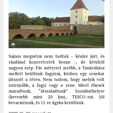
Sajnos megnézni nem tudtuk – későre járt, és
ráadásul koncerteztek benne -, de kívülről
nagyon szép. Pár méterrel arrébb, a Tanácsháza
mellett beültünk fagyizni, közben egy zenekar
játszott a téren. Nem tudom, hogy melyik volt
szörnyűbb, a fagyi vagy a zene. Mivel éhesek
maradtunk, “átszaladtunk” Szombathelyre
(kevesebb mint 20 km), TESCO-zni. Jól
bevacsiztunk, és 11-re ágyba kerültünk.