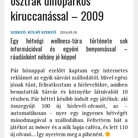
osztrák dinóparkos
kiruccanással – 2009
SZERZŐ:
KÜLSŐ SZERZŐ
2014.05.10.
Egy hétvégi wellness-túra története sok
információval és egyéni benyomással –
ráadásként néhány jó képpel
Pár hónappal ezelőtt kaptam egy internetes
reklámot az egyik sárvári szállodától. Mivel egész
jónak tűnt, feliratkoztam a hírlevelükre, amiben
bemutatták Sárvár és környéke látnivalóit 10
részben. Pár héttel később indult egy játékuk: aki
összegyűjt 100 új hírlevél-olvasót, az –
automatikusan – nyer egy ingyenes hétvégét
másodmagával a szállodában. Feltettem hát a
játékot az iwiwre és a nők lapja caféra, és lett 110
új olvasó… Így nyertem meg a pihenést.