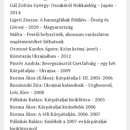
Gál Zoltán György: Oszakától Hokkaidóig – Japán –
2014
Ligeti Zsuzsa: A haranglábak földjén – Őrség és
Göcsej – 2020 – Magyarország
Málta – Festői helyszínek, ahonnan varázslatos
naplementéket láthatunk
Oroszné Kardos Ágnes: Krím krém(-jeee!) –
Körutazás Ukrajnában – 2012
Pintér András: Beregszásztól Csetfalváig – egy hét
Kárpátalján – Ukrajna – 2009
Kozma Ákos (KÁkos): Kárpátalja I-III. 2005-2006
Ruzsinszki Zita: Ukrajnai kalandunk – Uzghoorod,
Lviv, Kiev – 2008
Pálinkás Balázs: Kárpátaljai biciklitúra – 2005
Kozma Ákos: Kárpátaljai kirándulás 2006
Kozma Ákos: A téli Kárpátalján. 2006-2007
Pálinkás Balázs: Emlékek a 2007-es kárpátaljai
biciklitúráról