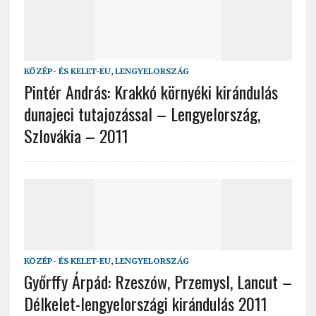
KÖZÉP- ÉS KELET-EU
,
LENGYELORSZÁG
Pintér András: Krakkó környéki kirándulás
dunajeci tutajozással – Lengyelország,
Szlovákia – 2011
KÖZÉP- ÉS KELET-EU
,
LENGYELORSZÁG
Győrffy Árpád: Rzeszów, Przemysl, Lancut –
Délkelet-lengyelországi kirándulás 2011