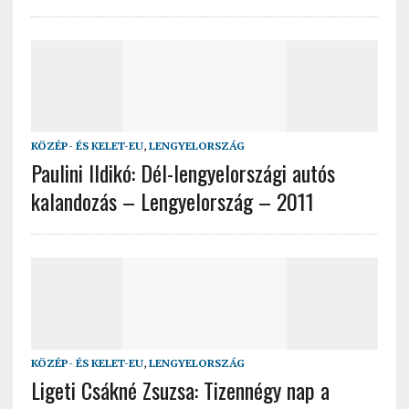
KÖZÉP- ÉS KELET-EU
,
LENGYELORSZÁG
Paulini Ildikó: Dél-lengyelországi autós
kalandozás – Lengyelország – 2011
KÖZÉP- ÉS KELET-EU
,
LENGYELORSZÁG
Ligeti Csákné Zsuzsa: Tizennégy nap a