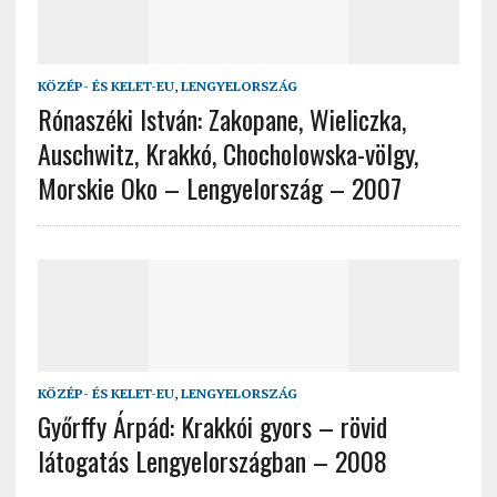
KÖZÉP- ÉS KELET-EU
,
LENGYELORSZÁG
Rónaszéki István: Zakopane, Wieliczka,
Auschwitz, Krakkó, Chocholowska-völgy,
Morskie Oko – Lengyelország – 2007
KÖZÉP- ÉS KELET-EU
,
LENGYELORSZÁG
Győrffy Árpád: Krakkói gyors – rövid
látogatás Lengyelországban – 2008