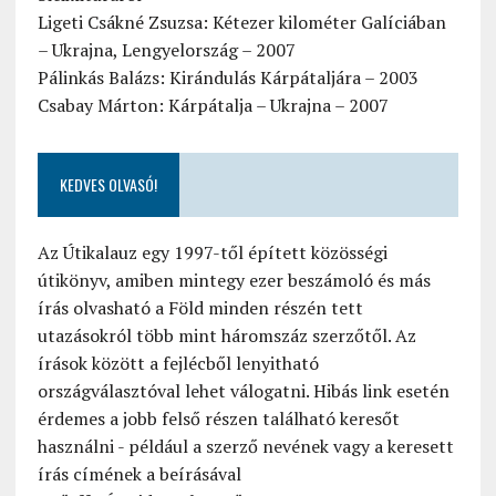
Ligeti Csákné Zsuzsa: Kétezer kilométer Galíciában
– Ukrajna, Lengyelország – 2007
Pálinkás Balázs: Kirándulás Kárpátaljára – 2003
Csabay Márton: Kárpátalja – Ukrajna – 2007
KEDVES OLVASÓ!
Az Útikalauz egy 1997-től épített közösségi
útikönyv, amiben mintegy ezer beszámoló és más
írás olvasható a Föld minden részén tett
utazásokról több mint háromszáz szerzőtől. Az
írások között a fejlécből lenyitható
országválasztóval lehet válogatni. Hibás link esetén
érdemes a jobb felső részen található keresőt
használni - például a szerző nevének vagy a keresett
írás címének a beírásával