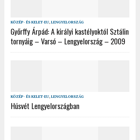
KÖZÉP- ÉS KELET-EU
,
LENGYELORSZÁG
Győrffy Árpád: A királyi kastélyoktól Sztálin
tornyáig – Varsó – Lengyelország – 2009
KÖZÉP- ÉS KELET-EU
,
LENGYELORSZÁG
Húsvét Lengyelországban