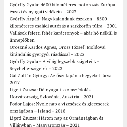
Győrffy Gyula: 4600 kilométeres motorozás Európa
északi és nyugati vidékein – 2023
Győrffy Árpád: Nagy kalandunk északon – 8500
kilométeres családi autózás a sarkkörön túlra – 2001
Vallások feletti fehér karácsonyok – akár hó nélkül is
ünneplőben
Oroszné Kardos Ágnes, Orosz József: Moldovai
kirándulás gyergyói ráadással – 2022
Győrffy Gyula – A világ legszebb szigetei I. –
Seychelle-szigetek – 2022
Gál Zoltán György: Az őszi Japán a hegyeket járva –
2017
Ligeti Zsuzsa: Délnyugati szomszédolás –
Horvátország, Szlovénia, Ausztria – 2021
Fodor Lajos: Nyolc nap a vízesések és gleccserek
országában – Izland – 2018
Ligeti Zsuzsa: Három nap az Ormánságban és
Villányban – Magyarország – 2021