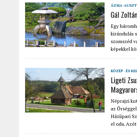
ÁZSIA-AUSZT
Gál Zoltá
Egy háromhe
kirándulás 
szomszéd vá
képekkel kö
KÖZÉP- ÉS KE
Ligeti Zs
Magyaror
Néprajzi ku
az Őrséggel
Háziipari S
el oda. Azó