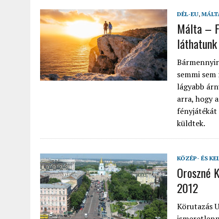
DÉL-EU
,
MÁLT
Málta – F
láthatunk
Bármennyire
semmi sem f
lágyabb árn
arra, hogy 
fényjátékát
küldtek.
KÖZÉP- ÉS KE
Oroszné K
2012
Körutazás U
ismeretlenn