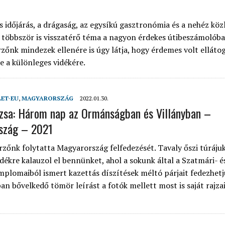
 időjárás, a drágaság, az egysíkú gasztronómia és a nehéz köz
 többször is visszatérő téma a nagyon érdekes útibeszámolóba
rzőnk mindezek ellenére is úgy látja, hogy érdemes volt ellátog
e a különleges vidékére.
LET-EU
,
MAGYARORSZÁG
2022.01.30.
uzsa: Három nap az Ormánságban és Villányban –
szág – 2021
rzőnk folytatta Magyarország felfedezését. Tavaly őszi túráju
idékre kalauzol el bennünket, ahol a sokunk által a Szatmári- é
mplomaiból ismert kazettás díszítések méltó párjait fedezhetjü
an bővelkedő tömör leírást a fotók mellett most is saját rajza