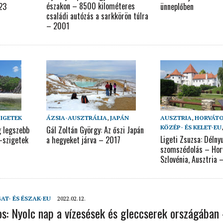
északon – 8500 kilométeres
023
ünneplőben
családi autózás a sarkkörön túlra
– 2001
ZIGETEK
ÁZSIA-AUSZTRÁLIA
,
JAPÁN
AUSZTRIA
,
HORVÁT
KÖZÉP- ÉS KELET-EU
g legszebb
Gál Zoltán György: Az őszi Japán
Ligeti Zsuzsa: Délny
e-szigetek
a hegyeket járva – 2017
szomszédolás – Hor
Szlovénia, Ausztria 
AT- ÉS ÉSZAK-EU
2022.02.12.
os: Nyolc nap a vízesések és gleccserek országában 