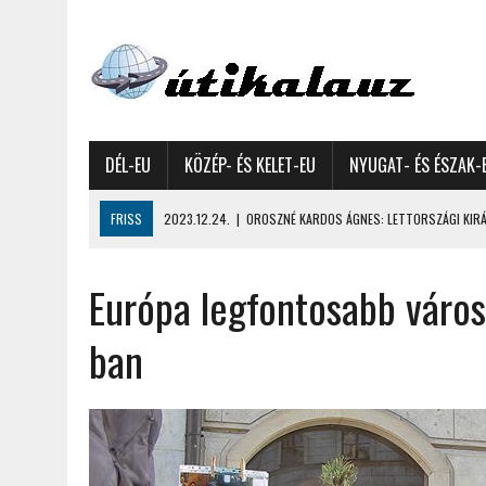
DÉL-EU
KÖZÉP- ÉS KELET-EU
NYUGAT- ÉS ÉSZAK-
FRISS
2023.12.24.
|
OROSZNÉ KARDOS ÁGNES: LETTORSZÁGI KIRÁN
2023.12.09.
|
GYŐRFFY GYULA: 4600 KILOMÉTERES MOTOROZÁS EURÓPA
Európa legfontosabb város
2023.11.17.
|
GYŐRFFY ÁRPÁD: NAGY KALANDUNK ÉSZAKON – 8500 KIL
2022.12.21.
|
VALLÁSOK FELETTI FEHÉR KARÁCSONYOK – AKÁR HÓ NÉL
ban
2022.12.11.
|
OROSZNÉ KARDOS ÁGNES, OROSZ JÓZSEF: MOLDOVAI KI
2022.03.08.
|
GYŐRFFY GYULA – A VILÁG LEGSZEBB SZIGETEI I. – SEY
2022.02.26.
|
GÁL ZOLTÁN GYÖRGY: AZ ŐSZI JAPÁN A HEGYEKET JÁRVA
2022.02.24.
|
LIGETI ZSUZSA: DÉLNYUGATI SZOMSZÉDOLÁS – HORVÁ