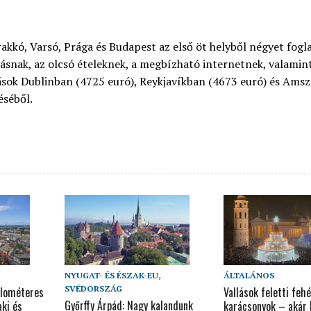
akkó, Varsó, Prága és Budapest az első öt helyből négyet foglal
ásnak, az olcsó ételeknek, a megbízható internetnek, valamint 
dások Dublinban (4725 euró), Reykjavíkban (4673 euró) és Am
éséből.
NYUGAT- ÉS ÉSZAK-EU
,
ÁLTALÁNOS
SVÉDORSZÁG
ilométeres
Vallások feletti fehé
Győrffy Árpád: Nagy kalandunk
ki és
karácsonyok – akár h