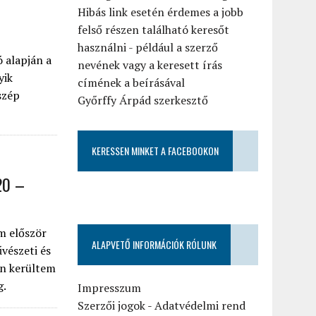
Hibás link esetén érdemes a jobb
felső részen található keresőt
használni - például a szerző
 alapján a
nevének vagy a keresett írás
yik
címének a beírásával
szép
Győrffy Árpád szerkesztő
KERESSEN MINKET A FACEBOOKON
20 –
m először
ALAPVETŐ INFORMÁCIÓK RÓLUNK
vészeti és
án kerültem
g.
Impresszum
Szerzői jogok
-
Adatvédelmi rend