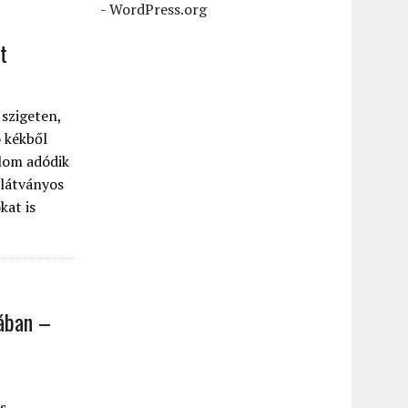
-
WordPress.org
t
 szigeten,
 kékből
alom adódik
 látványos
kat is
nában –
s