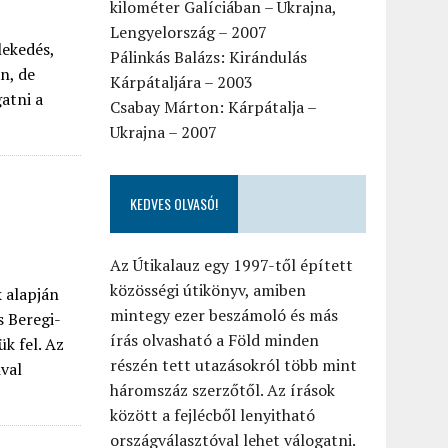
kilométer Galíciában – Ukrajna,
Lengyelország – 2007
lekedés,
Pálinkás Balázs: Kirándulás
n, de
Kárpátaljára – 2003
atni a
Csabay Márton: Kárpátalja –
Ukrajna – 2007
KEDVES OLVASÓ!
Az Útikalauz egy 1997-től épített
közösségi útikönyv, amiben
k alapján
mintegy ezer beszámoló és más
s Beregi-
írás olvasható a Föld minden
k fel. Az
részén tett utazásokról több mint
ival
háromszáz szerzőtől. Az írások
között a fejlécből lenyitható
országválasztóval lehet válogatni.