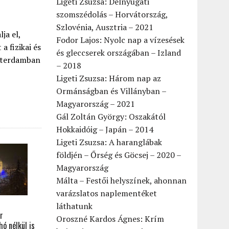
Ligeti Zsuzsa: Délnyugati
szomszédolás – Horvátország,
Szlovénia, Ausztria – 2021
ja el,
Fodor Lajos: Nyolc nap a vízesések
a fizikai és
és gleccserek országában – Izland
szterdamban
– 2018
Ligeti Zsuzsa: Három nap az
Ormánságban és Villányban –
Magyarország – 2021
Gál Zoltán György: Oszakától
Hokkaidóig – Japán – 2014
Ligeti Zsuzsa: A haranglábak
földjén – Őrség és Göcsej – 2020 –
Magyarország
Málta – Festői helyszínek, ahonnan
varázslatos naplementéket
láthatunk
r
Oroszné Kardos Ágnes: Krím
ó nélkül is