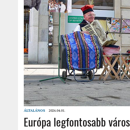
2022.02.12.
|
FODOR LAJOS: NYOLC NAP A VÍZESÉSEK ÉS GLECCSEREK
2026.04.01.
|
EURÓPA LEGFONTOSABB VÁROSAI A DIGITÁLIS NOMÁD
ÁLTALÁNOS
2026.04.01.
Európa legfontosabb város