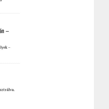
ján –
lyek –
sztrálva.