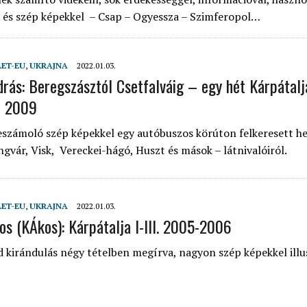
 és szép képekkel – Csap – Ogyessza – Szimferopol…
LET-EU
,
UKRAJNA
2022.01.03.
drás: Beregszásztól Csetfalváig – egy hét Kárpátal
– 2009
eszámoló szép képekkel egy autóbuszos körúton felkeresett he
gvár, Visk, Vereckei-hágó, Huszt és mások – látnivalóiról.
LET-EU
,
UKRAJNA
2022.01.03.
s (KÁkos): Kárpátalja I-III. 2005-2006
 kirándulás négy tételben megírva, nagyon szép képekkel illu