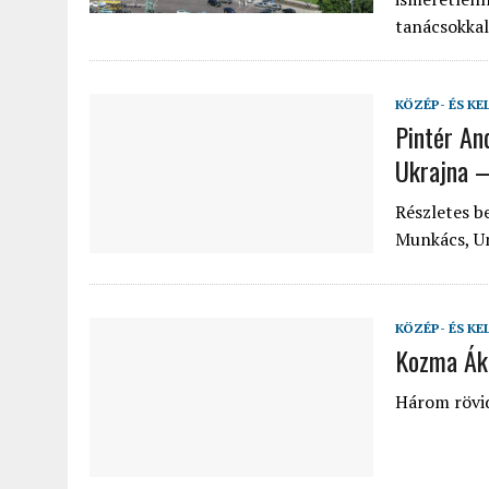
tanácsokkal
KÖZÉP- ÉS KE
Pintér An
Ukrajna 
Részletes b
Munkács, Un
KÖZÉP- ÉS KE
Kozma Áko
Három rövid