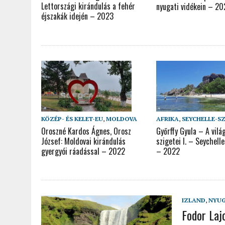
Lettországi kirándulás a fehér
nyugati vidékein – 2
éjszakák idején – 2023
KÖZÉP- ÉS KELET-EU
,
MOLDOVA
AFRIKA
,
SEYCHELLE-S
Oroszné Kardos Ágnes, Orosz
Győrffy Gyula – A vilá
József: Moldovai kirándulás
szigetei I. – Seychell
gyergyói ráadással – 2022
– 2022
IZLAND
,
NYUG
Fodor Laj