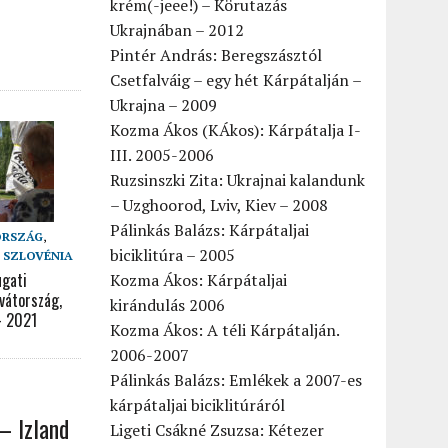
krém(-jeee!) – Körutazás
Ukrajnában – 2012
Pintér András: Beregszásztól
Csetfalváig – egy hét Kárpátalján –
Ukrajna – 2009
Kozma Ákos (KÁkos): Kárpátalja I-
III. 2005-2006
Ruzsinszki Zita: Ukrajnai kalandunk
– Uzghoorod, Lviv, Kiev – 2008
Pálinkás Balázs: Kárpátaljai
ORSZÁG
,
biciklitúra – 2005
,
SZLOVÉNIA
ugati
Kozma Ákos: Kárpátaljai
vátország,
kirándulás 2006
– 2021
Kozma Ákos: A téli Kárpátalján.
2006-2007
Pálinkás Balázs: Emlékek a 2007-es
kárpátaljai biciklitúráról
– Izland
Ligeti Csákné Zsuzsa: Kétezer