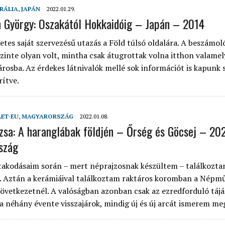
RÁLIA
,
JAPÁN
2022.01.29.
n György: Oszakától Hokkaidóig – Japán – 2014
tes saját szervezésű utazás a Föld túlsó oldalára. A beszámoló
szinte olyan volt, mintha csak átugrottak volna itthon valamel
rosba. Az érdekes látnivalók mellé sok információt is kapunk 
rítve.
LET-EU
,
MAGYARORSZÁG
2022.01.08.
uzsa: A haranglábak földjén – Őrség és Göcsej – 20
szág
takodásaim során – mert néprajzosnak készültem – találkozta
. Aztán a kerámiáival találkoztam raktáros koromban a Népmű
zövetkezetnél. A valóságban azonban csak az ezredforduló táj
ta néhány évente visszajárok, mindig új és új arcát ismerem me