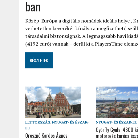
ban
Közép-Európa a digitális nomádok ideális helye , Kr
verhetetlen keverékét kínálva a megfizethető száll
társadalmi biztonságnak. A legmagasabb havi kia
(4192 euró) vannak – derül ki a PlayersTime elemz
RÉSZLETEK
LETTORSZÁG
,
NYUGAT- ÉS ÉSZAK-
NYUGAT- ÉS ÉSZAK-EU
EU
Győrffy Gyula: 4600 k
Oroszné Kardos Ágnes:
motorozás Európa észa