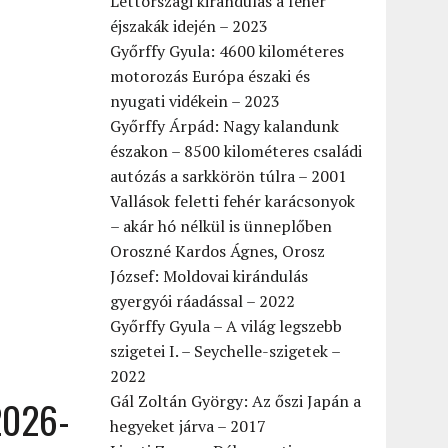
Lettországi kirándulás a fehér
éjszakák idején – 2023
Győrffy Gyula: 4600 kilométeres
motorozás Európa északi és
nyugati vidékein – 2023
Győrffy Árpád: Nagy kalandunk
északon – 8500 kilométeres családi
autózás a sarkkörön túlra – 2001
Vallások feletti fehér karácsonyok
– akár hó nélkül is ünneplőben
Oroszné Kardos Ágnes, Orosz
József: Moldovai kirándulás
gyergyói ráadással – 2022
Győrffy Gyula – A világ legszebb
szigetei I. – Seychelle-szigetek –
2022
Gál Zoltán György: Az őszi Japán a
2026-
hegyeket járva – 2017