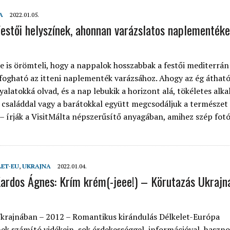
A
2022.01.05.
estői helyszínek, ahonnan varázslatos naplementéke
 is örömteli, hogy a nappalok hosszabbak a festői mediterrán
ogható az itteni naplementék varázsához. Ahogy az ég átható
yalatokká olvad, és a nap lebukik a horizont alá, tökéletes alk
a családdal vagy a barátokkal együtt megcsodáljuk a természet
 – írják a VisitMálta népszerűsítő anyagában, amihez szép fotó
LET-EU
,
UKRAJNA
2022.01.04.
ardos Ágnes: Krím krém(-jeee!) – Körutazás Ukraj
krajnában – 2012 – Romantikus kirándulás Délkelet-Európa
ek számító vidékein, sok érdekességgel, információval, haszno