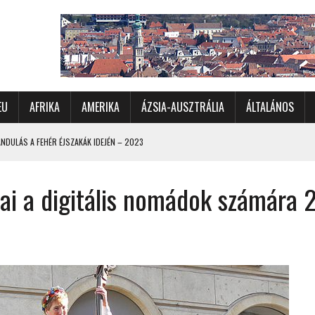
EU
AFRIKA
AMERIKA
ÁZSIA-AUSZTRÁLIA
ÁLTALÁNOS
DULÁS A FEHÉR ÉJSZAKÁK IDEJÉN – 2023
 ÉSZAKI ÉS NYUGATI VIDÉKEIN – 2023
ai a digitális nomádok számára 
OMÉTERES CSALÁDI AUTÓZÁS A SARKKÖRÖN TÚLRA – 2001
KÜL IS ÜNNEPLŐBEN
RÁNDULÁS GYERGYÓI RÁADÁSSAL – 2022
CHELLE-SZIGETEK – 2022
 – 2017
TORSZÁG, SZLOVÉNIA, AUSZTRIA – 2021