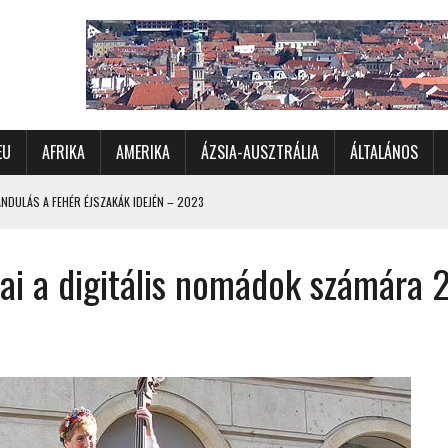
EU
AFRIKA
AMERIKA
ÁZSIA-AUSZTRÁLIA
ÁLTALÁNOS
DULÁS A FEHÉR ÉJSZAKÁK IDEJÉN – 2023
 ÉSZAKI ÉS NYUGATI VIDÉKEIN – 2023
ai a digitális nomádok számára 
OMÉTERES CSALÁDI AUTÓZÁS A SARKKÖRÖN TÚLRA – 2001
KÜL IS ÜNNEPLŐBEN
RÁNDULÁS GYERGYÓI RÁADÁSSAL – 2022
CHELLE-SZIGETEK – 2022
 – 2017
TORSZÁG, SZLOVÉNIA, AUSZTRIA – 2021