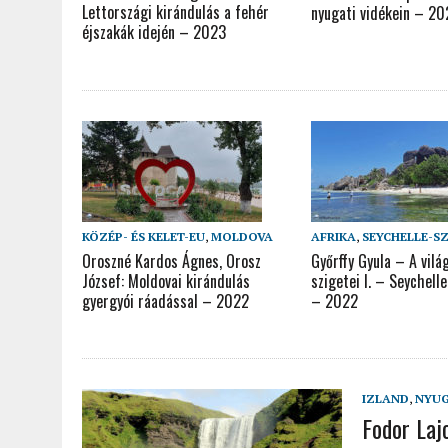
Lettországi kirándulás a fehér
nyugati vidékein – 2
éjszakák idején – 2023
KÖZÉP- ÉS KELET-EU
,
MOLDOVA
AFRIKA
,
SEYCHELLE-S
Oroszné Kardos Ágnes, Orosz
Győrffy Gyula – A vilá
József: Moldovai kirándulás
szigetei I. – Seychell
gyergyói ráadással – 2022
– 2022
IZLAND
,
NYUG
Fodor Laj