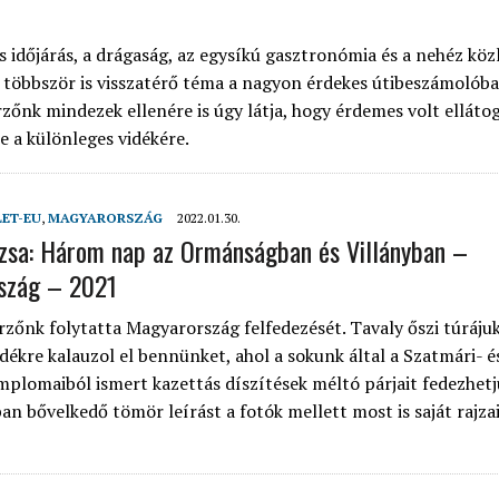
 időjárás, a drágaság, az egysíkú gasztronómia és a nehéz köz
 többször is visszatérő téma a nagyon érdekes útibeszámolóba
rzőnk mindezek ellenére is úgy látja, hogy érdemes volt ellátog
e a különleges vidékére.
LET-EU
,
MAGYARORSZÁG
2022.01.30.
uzsa: Három nap az Ormánságban és Villányban –
szág – 2021
rzőnk folytatta Magyarország felfedezését. Tavaly őszi túráju
idékre kalauzol el bennünket, ahol a sokunk által a Szatmári- é
mplomaiból ismert kazettás díszítések méltó párjait fedezhetjü
an bővelkedő tömör leírást a fotók mellett most is saját rajza