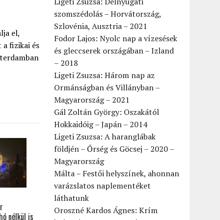
Ligeti Zsuzsa: Délnyugati
szomszédolás – Horvátország,
Szlovénia, Ausztria – 2021
ja el,
Fodor Lajos: Nyolc nap a vízesések
a fizikai és
és gleccserek országában – Izland
szterdamban
– 2018
Ligeti Zsuzsa: Három nap az
Ormánságban és Villányban –
Magyarország – 2021
Gál Zoltán György: Oszakától
Hokkaidóig – Japán – 2014
Ligeti Zsuzsa: A haranglábak
földjén – Őrség és Göcsej – 2020 –
Magyarország
Málta – Festői helyszínek, ahonnan
varázslatos naplementéket
láthatunk
r
Oroszné Kardos Ágnes: Krím
ó nélkül is