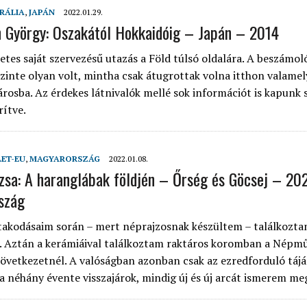
RÁLIA
,
JAPÁN
2022.01.29.
n György: Oszakától Hokkaidóig – Japán – 2014
tes saját szervezésű utazás a Föld túlsó oldalára. A beszámoló
szinte olyan volt, mintha csak átugrottak volna itthon valamel
rosba. Az érdekes látnivalók mellé sok információt is kapunk 
rítve.
LET-EU
,
MAGYARORSZÁG
2022.01.08.
uzsa: A haranglábak földjén – Őrség és Göcsej – 20
szág
takodásaim során – mert néprajzosnak készültem – találkozta
. Aztán a kerámiáival találkoztam raktáros koromban a Népmű
zövetkezetnél. A valóságban azonban csak az ezredforduló táj
ta néhány évente visszajárok, mindig új és új arcát ismerem me