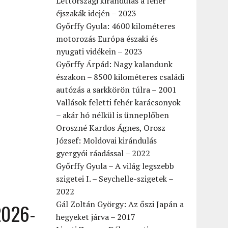
Lettországi kirándulás a fehér
éjszakák idején – 2023
Győrffy Gyula: 4600 kilométeres
motorozás Európa északi és
nyugati vidékein – 2023
Győrffy Árpád: Nagy kalandunk
északon – 8500 kilométeres családi
autózás a sarkkörön túlra – 2001
Vallások feletti fehér karácsonyok
– akár hó nélkül is ünneplőben
Oroszné Kardos Ágnes, Orosz
József: Moldovai kirándulás
gyergyói ráadással – 2022
Győrffy Gyula – A világ legszebb
szigetei I. – Seychelle-szigetek –
2022
Gál Zoltán György: Az őszi Japán a
2026-
hegyeket járva – 2017