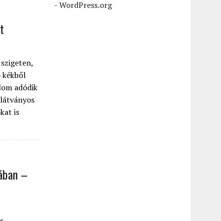
-
WordPress.org
t
 szigeten,
 kékből
alom adódik
 látványos
kat is
nában –
s