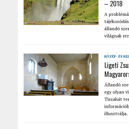
– 2018
A problémás
tájékozódás
állandó sze
világnak err
KÖZÉP- ÉS KE
Ligeti Zs
Magyaror
Állandó sze
egy olyan v
Tiszahát te
információb
illusztrálja.