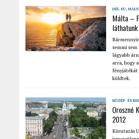
DÉL-EU
,
MÁLT
Málta – F
láthatunk
Bármennyire
semmi sem f
lágyabb árn
arra, hogy 
fényjátékát
küldtek.
KÖZÉP- ÉS KE
Oroszné K
2012
Körutazás U
ismeretlenn