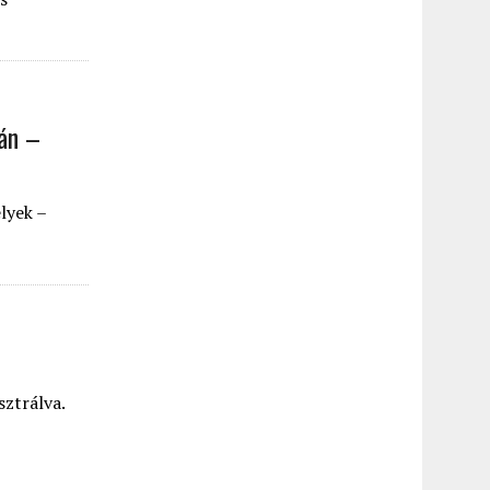
ján –
lyek –
sztrálva.