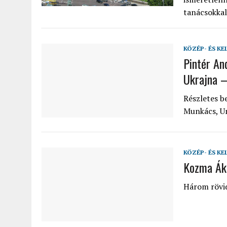
tanácsokkal
KÖZÉP- ÉS KE
Pintér An
Ukrajna 
Részletes b
Munkács, Un
KÖZÉP- ÉS KE
Kozma Áko
Három rövid