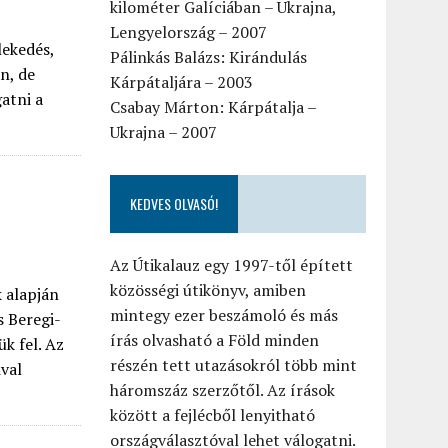
kilométer Galíciában – Ukrajna,
Lengyelország – 2007
lekedés,
Pálinkás Balázs: Kirándulás
n, de
Kárpátaljára – 2003
atni a
Csabay Márton: Kárpátalja –
Ukrajna – 2007
KEDVES OLVASÓ!
Az Útikalauz egy 1997-től épített
közösségi útikönyv, amiben
k alapján
mintegy ezer beszámoló és más
s Beregi-
írás olvasható a Föld minden
k fel. Az
részén tett utazásokról több mint
ival
háromszáz szerzőtől. Az írások
között a fejlécből lenyitható
országválasztóval lehet válogatni.