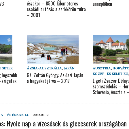
északon – 8500 kilométeres
023
ünneplőben
családi autózás a sarkkörön túlra
– 2001
ZIGETEK
ÁZSIA-AUSZTRÁLIA
,
JAPÁN
AUSZTRIA
,
HORVÁT
KÖZÉP- ÉS KELET-EU
g legszebb
Gál Zoltán György: Az őszi Japán
Ligeti Zsuzsa: Délny
e-szigetek
a hegyeket járva – 2017
szomszédolás – Hor
Szlovénia, Ausztria 
AT- ÉS ÉSZAK-EU
2022.02.12.
os: Nyolc nap a vízesések és gleccserek országában 