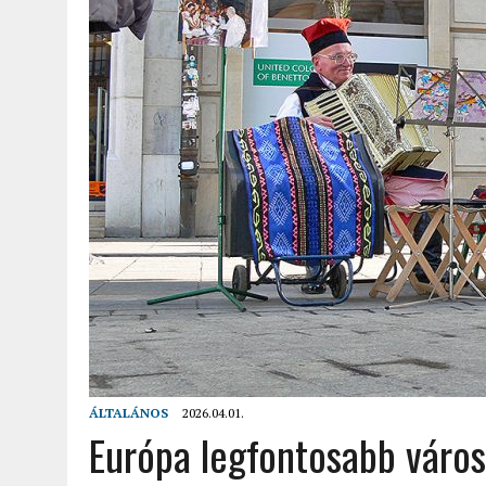
2022.02.12.
|
FODOR LAJOS: NYOLC NAP A VÍZESÉSEK ÉS GLECCSEREK
2026.04.01.
|
EURÓPA LEGFONTOSABB VÁROSAI A DIGITÁLIS NOMÁD
ÁLTALÁNOS
2026.04.01.
Európa legfontosabb város