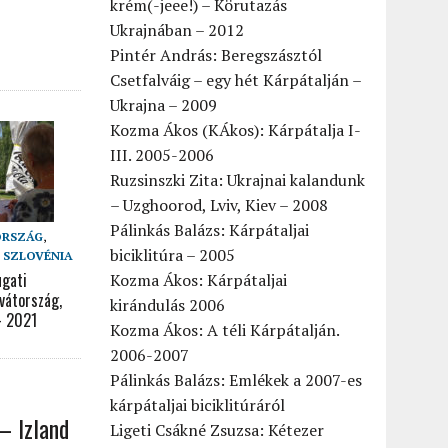
krém(-jeee!) – Körutazás
Ukrajnában – 2012
Pintér András: Beregszásztól
Csetfalváig – egy hét Kárpátalján –
Ukrajna – 2009
Kozma Ákos (KÁkos): Kárpátalja I-
III. 2005-2006
Ruzsinszki Zita: Ukrajnai kalandunk
– Uzghoorod, Lviv, Kiev – 2008
Pálinkás Balázs: Kárpátaljai
ORSZÁG
,
biciklitúra – 2005
,
SZLOVÉNIA
ugati
Kozma Ákos: Kárpátaljai
vátország,
kirándulás 2006
– 2021
Kozma Ákos: A téli Kárpátalján.
2006-2007
Pálinkás Balázs: Emlékek a 2007-es
kárpátaljai biciklitúráról
– Izland
Ligeti Csákné Zsuzsa: Kétezer