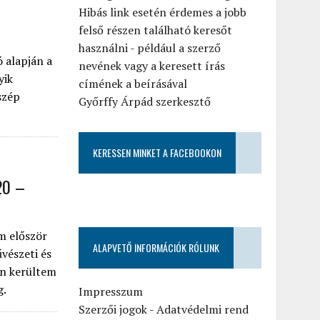
Hibás link esetén érdemes a jobb
felső részen található keresőt
használni - például a szerző
 alapján a
nevének vagy a keresett írás
yik
címének a beírásával
szép
Győrffy Árpád szerkesztő
KERESSEN MINKET A FACEBOOKON
20 –
m először
ALAPVETŐ INFORMÁCIÓK RÓLUNK
vészeti és
án kerültem
g.
Impresszum
Szerzői jogok
-
Adatvédelmi rend