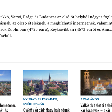
akkó, Varsó, Prága és Budapest az első öt helyből négyet foglal
ásnak, az olcsó ételeknek, a megbízható internetnek, valamint 
dások Dublinban (4725 euró), Reykjavíkban (4673 euró) és Am
éséből.
NYUGAT- ÉS ÉSZAK-EU
,
ÁLTALÁNOS
SVÉDORSZÁG
ilométeres
Vallások feletti fehé
Győrffy Árpád: Nagy kalandunk
ki és
karácsonyok – akár h