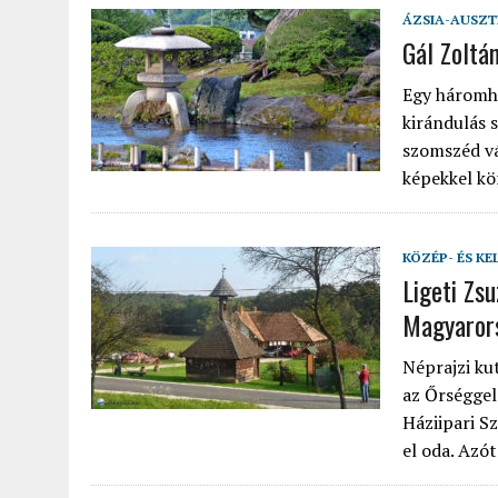
ÁZSIA-AUSZT
Gál Zoltá
Egy háromhe
kirándulás 
szomszéd vá
képekkel kö
KÖZÉP- ÉS KE
Ligeti Zs
Magyaror
Néprajzi ku
az Őrséggel
Háziipari S
el oda. Azó