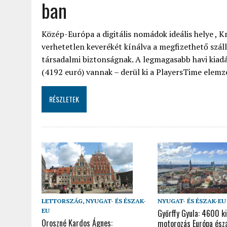
ban
Közép-Európa a digitális nomádok ideális helye , Kr
verhetetlen keverékét kínálva a megfizethető száll
társadalmi biztonságnak. A legmagasabb havi kia
(4192 euró) vannak – derül ki a PlayersTime elemz
RÉSZLETEK
LETTORSZÁG
,
NYUGAT- ÉS ÉSZAK-
NYUGAT- ÉS ÉSZAK-EU
EU
Győrffy Gyula: 4600 k
Oroszné Kardos Ágnes:
motorozás Európa észa