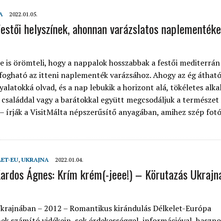
A
2022.01.05.
estői helyszínek, ahonnan varázslatos naplementéke
 is örömteli, hogy a nappalok hosszabbak a festői mediterrán
ogható az itteni naplementék varázsához. Ahogy az ég átható
yalatokká olvad, és a nap lebukik a horizont alá, tökéletes alk
a családdal vagy a barátokkal együtt megcsodáljuk a természet
 – írják a VisitMálta népszerűsítő anyagában, amihez szép fotó
LET-EU
,
UKRAJNA
2022.01.04.
ardos Ágnes: Krím krém(-jeee!) – Körutazás Ukraj
krajnában – 2012 – Romantikus kirándulás Délkelet-Európa
ek számító vidékein, sok érdekességgel, információval, haszno