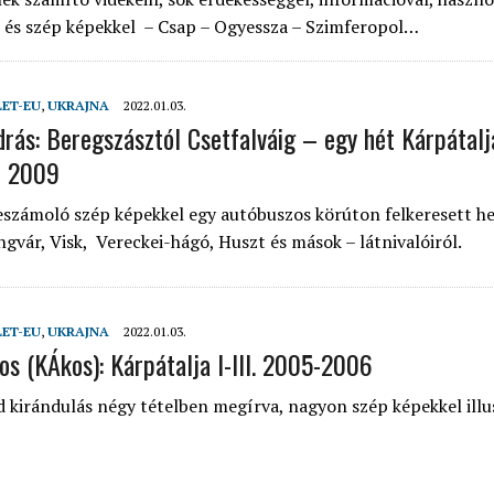
 és szép képekkel – Csap – Ogyessza – Szimferopol…
LET-EU
,
UKRAJNA
2022.01.03.
drás: Beregszásztól Csetfalváig – egy hét Kárpátal
– 2009
eszámoló szép képekkel egy autóbuszos körúton felkeresett he
gvár, Visk, Vereckei-hágó, Huszt és mások – látnivalóiról.
LET-EU
,
UKRAJNA
2022.01.03.
s (KÁkos): Kárpátalja I-III. 2005-2006
 kirándulás négy tételben megírva, nagyon szép képekkel illu