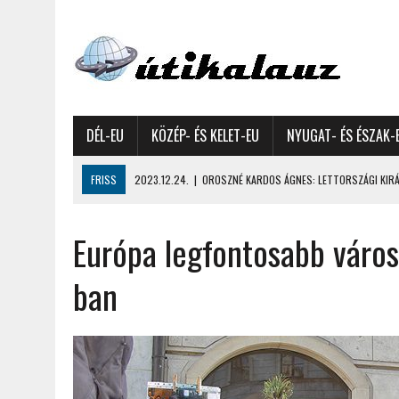
DÉL-EU
KÖZÉP- ÉS KELET-EU
NYUGAT- ÉS ÉSZAK-
FRISS
2023.12.24.
|
OROSZNÉ KARDOS ÁGNES: LETTORSZÁGI KIRÁN
2023.12.09.
|
GYŐRFFY GYULA: 4600 KILOMÉTERES MOTOROZÁS EURÓPA
Európa legfontosabb város
2023.11.17.
|
GYŐRFFY ÁRPÁD: NAGY KALANDUNK ÉSZAKON – 8500 KIL
2022.12.21.
|
VALLÁSOK FELETTI FEHÉR KARÁCSONYOK – AKÁR HÓ NÉL
ban
2022.12.11.
|
OROSZNÉ KARDOS ÁGNES, OROSZ JÓZSEF: MOLDOVAI KI
2022.03.08.
|
GYŐRFFY GYULA – A VILÁG LEGSZEBB SZIGETEI I. – SEY
2022.02.26.
|
GÁL ZOLTÁN GYÖRGY: AZ ŐSZI JAPÁN A HEGYEKET JÁRVA
2022.02.24.
|
LIGETI ZSUZSA: DÉLNYUGATI SZOMSZÉDOLÁS – HORVÁ