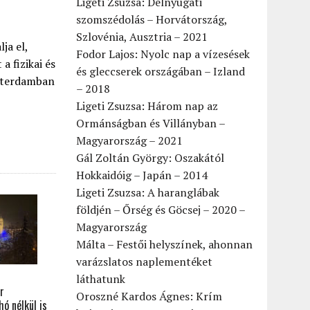
Ligeti Zsuzsa: Délnyugati
szomszédolás – Horvátország,
Szlovénia, Ausztria – 2021
ja el,
Fodor Lajos: Nyolc nap a vízesések
a fizikai és
és gleccserek országában – Izland
szterdamban
– 2018
Ligeti Zsuzsa: Három nap az
Ormánságban és Villányban –
Magyarország – 2021
Gál Zoltán György: Oszakától
Hokkaidóig – Japán – 2014
Ligeti Zsuzsa: A haranglábak
földjén – Őrség és Göcsej – 2020 –
Magyarország
Málta – Festői helyszínek, ahonnan
varázslatos naplementéket
láthatunk
r
Oroszné Kardos Ágnes: Krím
ó nélkül is