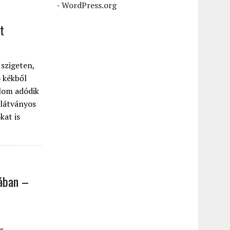
-
WordPress.org
t
 szigeten,
 kékből
alom adódik
 látványos
kat is
nában –
s