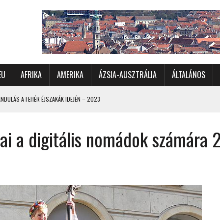
EU
AFRIKA
AMERIKA
ÁZSIA-AUSZTRÁLIA
ÁLTALÁNOS
DULÁS A FEHÉR ÉJSZAKÁK IDEJÉN – 2023
 ÉSZAKI ÉS NYUGATI VIDÉKEIN – 2023
ai a digitális nomádok számára 
OMÉTERES CSALÁDI AUTÓZÁS A SARKKÖRÖN TÚLRA – 2001
KÜL IS ÜNNEPLŐBEN
RÁNDULÁS GYERGYÓI RÁADÁSSAL – 2022
CHELLE-SZIGETEK – 2022
 – 2017
TORSZÁG, SZLOVÉNIA, AUSZTRIA – 2021