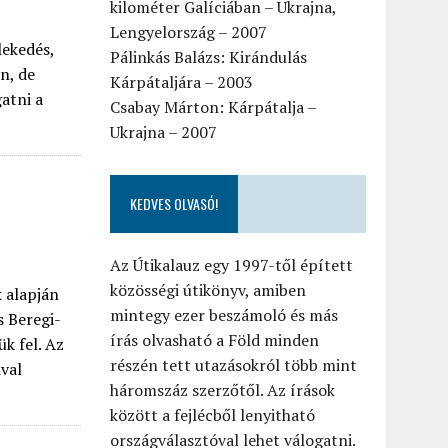
kilométer Galíciában – Ukrajna,
Lengyelország – 2007
lekedés,
Pálinkás Balázs: Kirándulás
n, de
Kárpátaljára – 2003
atni a
Csabay Márton: Kárpátalja –
Ukrajna – 2007
KEDVES OLVASÓ!
Az Útikalauz egy 1997-től épített
közösségi útikönyv, amiben
k alapján
mintegy ezer beszámoló és más
s Beregi-
írás olvasható a Föld minden
k fel. Az
részén tett utazásokról több mint
ival
háromszáz szerzőtől. Az írások
között a fejlécből lenyitható
országválasztóval lehet válogatni.