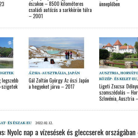
északon – 8500 kilométeres
023
ünneplőben
családi autózás a sarkkörön túlra
– 2001
ZIGETEK
ÁZSIA-AUSZTRÁLIA
,
JAPÁN
AUSZTRIA
,
HORVÁT
KÖZÉP- ÉS KELET-EU
g legszebb
Gál Zoltán György: Az őszi Japán
Ligeti Zsuzsa: Délny
e-szigetek
a hegyeket járva – 2017
szomszédolás – Hor
Szlovénia, Ausztria 
AT- ÉS ÉSZAK-EU
2022.02.12.
os: Nyolc nap a vízesések és gleccserek országában 