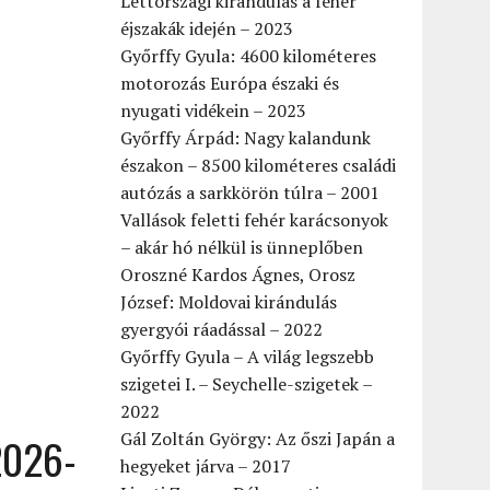
Lettországi kirándulás a fehér
éjszakák idején – 2023
Győrffy Gyula: 4600 kilométeres
motorozás Európa északi és
nyugati vidékein – 2023
Győrffy Árpád: Nagy kalandunk
északon – 8500 kilométeres családi
autózás a sarkkörön túlra – 2001
Vallások feletti fehér karácsonyok
– akár hó nélkül is ünneplőben
Oroszné Kardos Ágnes, Orosz
József: Moldovai kirándulás
gyergyói ráadással – 2022
Győrffy Gyula – A világ legszebb
szigetei I. – Seychelle-szigetek –
2022
Gál Zoltán György: Az őszi Japán a
2026-
hegyeket járva – 2017