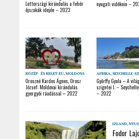
Lettországi kirándulás a fehér
nyugati vidékein – 2
éjszakák idején – 2023
KÖZÉP- ÉS KELET-EU
,
MOLDOVA
AFRIKA
,
SEYCHELLE-S
Oroszné Kardos Ágnes, Orosz
Győrffy Gyula – A vilá
József: Moldovai kirándulás
szigetei I. – Seychell
gyergyói ráadással – 2022
– 2022
IZLAND
,
NYUG
Fodor Laj