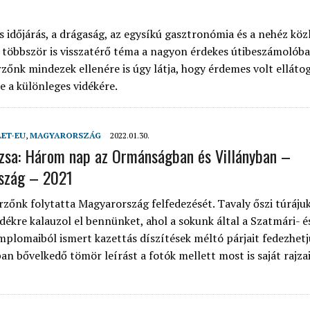
 időjárás, a drágaság, az egysíkú gasztronómia és a nehéz köz
 többször is visszatérő téma a nagyon érdekes útibeszámolóba
rzőnk mindezek ellenére is úgy látja, hogy érdemes volt ellátog
e a különleges vidékére.
LET-EU
,
MAGYARORSZÁG
2022.01.30.
uzsa: Három nap az Ormánságban és Villányban –
szág – 2021
rzőnk folytatta Magyarország felfedezését. Tavaly őszi túráju
idékre kalauzol el bennünket, ahol a sokunk által a Szatmári- é
mplomaiból ismert kazettás díszítések méltó párjait fedezhetjü
an bővelkedő tömör leírást a fotók mellett most is saját rajza