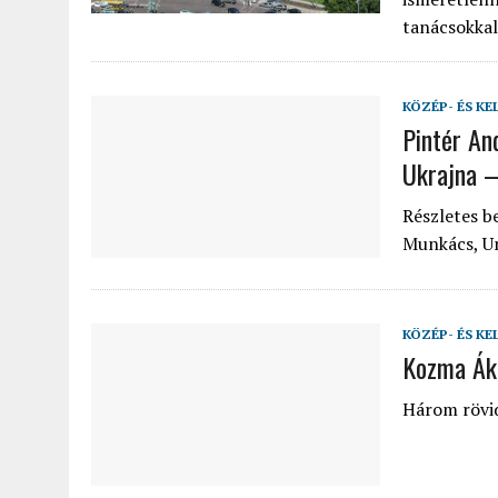
tanácsokkal
KÖZÉP- ÉS KE
Pintér An
Ukrajna 
Részletes b
Munkács, Un
KÖZÉP- ÉS KE
Kozma Áko
Három rövid