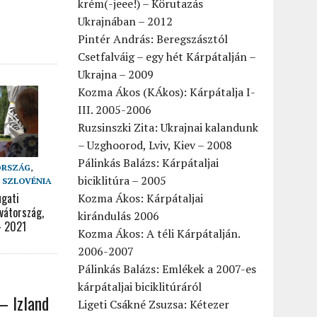
krém(-jeee!) – Körutazás
Ukrajnában – 2012
Pintér András: Beregszásztól
Csetfalváig – egy hét Kárpátalján –
Ukrajna – 2009
Kozma Ákos (KÁkos): Kárpátalja I-
III. 2005-2006
Ruzsinszki Zita: Ukrajnai kalandunk
– Uzghoorod, Lviv, Kiev – 2008
Pálinkás Balázs: Kárpátaljai
ORSZÁG
,
biciklitúra – 2005
,
SZLOVÉNIA
ugati
Kozma Ákos: Kárpátaljai
vátország,
kirándulás 2006
– 2021
Kozma Ákos: A téli Kárpátalján.
2006-2007
Pálinkás Balázs: Emlékek a 2007-es
kárpátaljai biciklitúráról
– Izland
Ligeti Csákné Zsuzsa: Kétezer