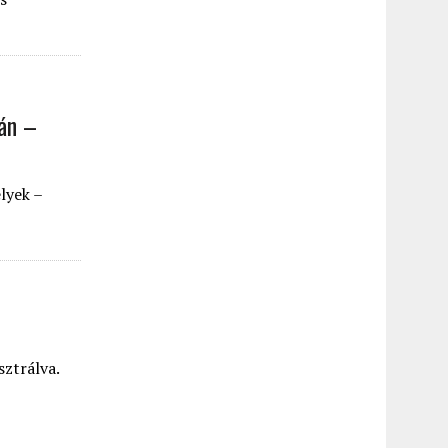
ján –
lyek –
sztrálva.