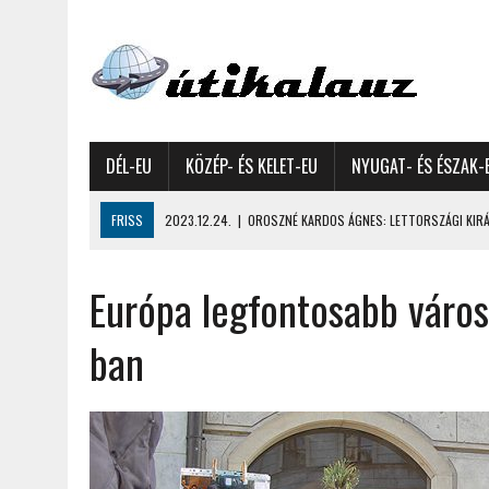
DÉL-EU
KÖZÉP- ÉS KELET-EU
NYUGAT- ÉS ÉSZAK-
FRISS
2023.12.24.
|
OROSZNÉ KARDOS ÁGNES: LETTORSZÁGI KIRÁN
2023.12.09.
|
GYŐRFFY GYULA: 4600 KILOMÉTERES MOTOROZÁS EURÓPA
Európa legfontosabb város
2023.11.17.
|
GYŐRFFY ÁRPÁD: NAGY KALANDUNK ÉSZAKON – 8500 KIL
2022.12.21.
|
VALLÁSOK FELETTI FEHÉR KARÁCSONYOK – AKÁR HÓ NÉL
ban
2022.12.11.
|
OROSZNÉ KARDOS ÁGNES, OROSZ JÓZSEF: MOLDOVAI KI
2022.03.08.
|
GYŐRFFY GYULA – A VILÁG LEGSZEBB SZIGETEI I. – SEY
2022.02.26.
|
GÁL ZOLTÁN GYÖRGY: AZ ŐSZI JAPÁN A HEGYEKET JÁRVA
2022.02.24.
|
LIGETI ZSUZSA: DÉLNYUGATI SZOMSZÉDOLÁS – HORVÁ