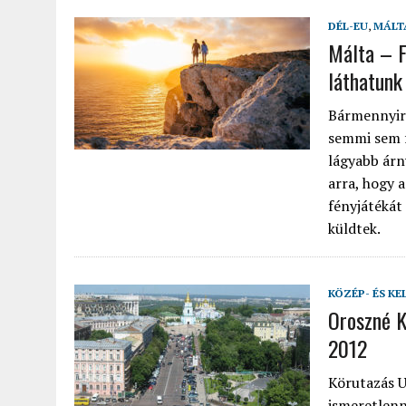
DÉL-EU
,
MÁLT
Málta – F
láthatunk
Bármennyire
semmi sem f
lágyabb árn
arra, hogy 
fényjátékát
küldtek.
KÖZÉP- ÉS KE
Oroszné K
2012
Körutazás U
ismeretlenn