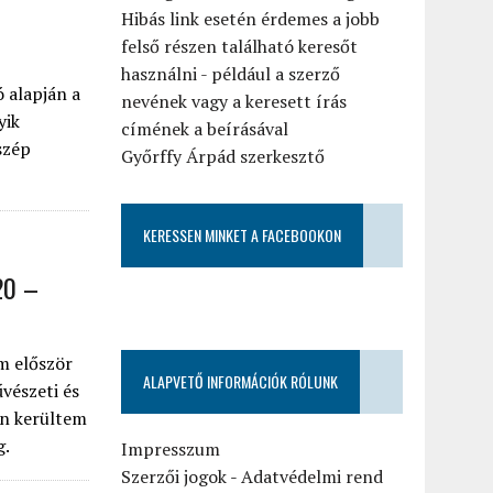
Hibás link esetén érdemes a jobb
felső részen található keresőt
használni - például a szerző
 alapján a
nevének vagy a keresett írás
yik
címének a beírásával
szép
Győrffy Árpád szerkesztő
KERESSEN MINKET A FACEBOOKON
20 –
m először
ALAPVETŐ INFORMÁCIÓK RÓLUNK
vészeti és
án kerültem
g.
Impresszum
Szerzői jogok
-
Adatvédelmi rend