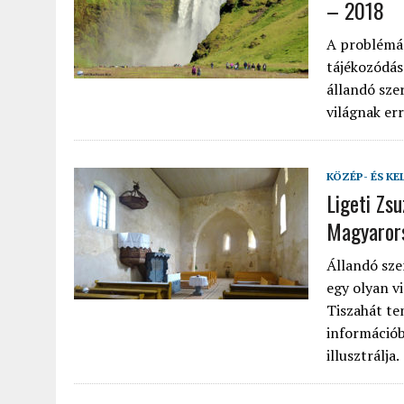
– 2018
A problémás
tájékozódás
állandó sze
világnak err
KÖZÉP- ÉS KE
Ligeti Zs
Magyaror
Állandó sze
egy olyan v
Tiszahát te
információb
illusztrálja.