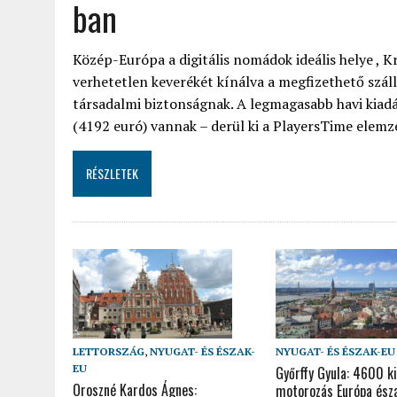
ban
Közép-Európa a digitális nomádok ideális helye , Kr
verhetetlen keverékét kínálva a megfizethető száll
társadalmi biztonságnak. A legmagasabb havi kia
(4192 euró) vannak – derül ki a PlayersTime elemz
RÉSZLETEK
LETTORSZÁG
,
NYUGAT- ÉS ÉSZAK-
NYUGAT- ÉS ÉSZAK-EU
EU
Győrffy Gyula: 4600 k
Oroszné Kardos Ágnes:
motorozás Európa észa