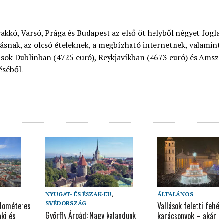
akkó, Varsó, Prága és Budapest az első öt helyből négyet foglal
ásnak, az olcsó ételeknek, a megbízható internetnek, valamint 
dások Dublinban (4725 euró), Reykjavíkban (4673 euró) és Am
éséből.
NYUGAT- ÉS ÉSZAK-EU
,
ÁLTALÁNOS
SVÉDORSZÁG
ilométeres
Vallások feletti fehé
Győrffy Árpád: Nagy kalandunk
ki és
karácsonyok – akár h