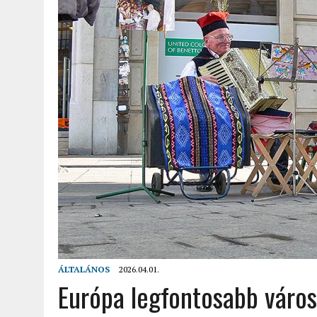
2022.02.12.
|
FODOR LAJOS: NYOLC NAP A VÍZESÉSEK ÉS GLECCSEREK
2026.04.01.
|
EURÓPA LEGFONTOSABB VÁROSAI A DIGITÁLIS NOMÁD
ÁLTALÁNOS
2026.04.01.
Európa legfontosabb város