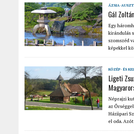
ÁZSIA-AUSZT
Gál Zoltá
Egy háromhe
kirándulás 
szomszéd vá
képekkel kö
KÖZÉP- ÉS KE
Ligeti Zs
Magyaror
Néprajzi ku
az Őrséggel
Háziipari S
el oda. Azó