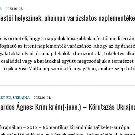
A
2022.01.05.
estői helyszínek, ahonnan varázslatos naplementéke
 is örömteli, hogy a nappalok hosszabbak a festői mediterrán
ogható az itteni naplementék varázsához. Ahogy az ég átható
yalatokká olvad, és a nap lebukik a horizont alá, tökéletes alk
a családdal vagy a barátokkal együtt megcsodáljuk a természet
 – írják a VisitMálta népszerűsítő anyagában, amihez szép fotó
LET-EU
,
UKRAJNA
2022.01.04.
ardos Ágnes: Krím krém(-jeee!) – Körutazás Ukraj
krajnában – 2012 – Romantikus kirándulás Délkelet-Európa
ek számító vidékein, sok érdekességgel, információval, haszno