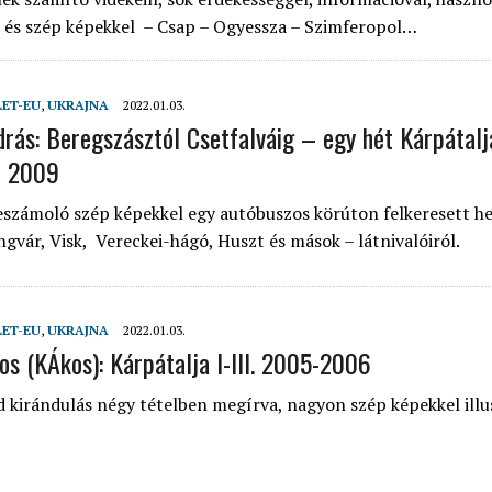
 és szép képekkel – Csap – Ogyessza – Szimferopol…
LET-EU
,
UKRAJNA
2022.01.03.
drás: Beregszásztól Csetfalváig – egy hét Kárpátal
– 2009
eszámoló szép képekkel egy autóbuszos körúton felkeresett he
gvár, Visk, Vereckei-hágó, Huszt és mások – látnivalóiról.
LET-EU
,
UKRAJNA
2022.01.03.
s (KÁkos): Kárpátalja I-III. 2005-2006
 kirándulás négy tételben megírva, nagyon szép képekkel illu