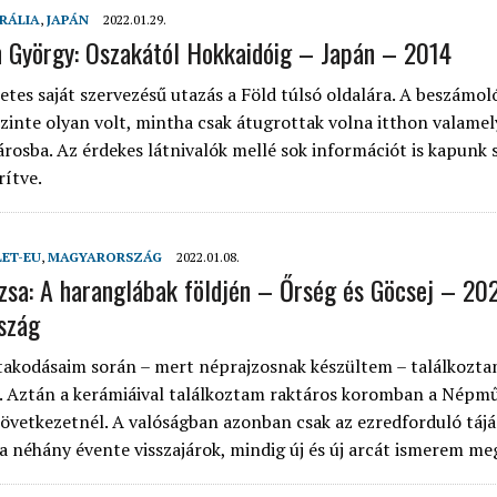
RÁLIA
,
JAPÁN
2022.01.29.
n György: Oszakától Hokkaidóig – Japán – 2014
tes saját szervezésű utazás a Föld túlsó oldalára. A beszámoló
szinte olyan volt, mintha csak átugrottak volna itthon valamel
rosba. Az érdekes látnivalók mellé sok információt is kapunk 
rítve.
LET-EU
,
MAGYARORSZÁG
2022.01.08.
uzsa: A haranglábak földjén – Őrség és Göcsej – 20
szág
takodásaim során – mert néprajzosnak készültem – találkozta
. Aztán a kerámiáival találkoztam raktáros koromban a Népmű
zövetkezetnél. A valóságban azonban csak az ezredforduló táj
ta néhány évente visszajárok, mindig új és új arcát ismerem me