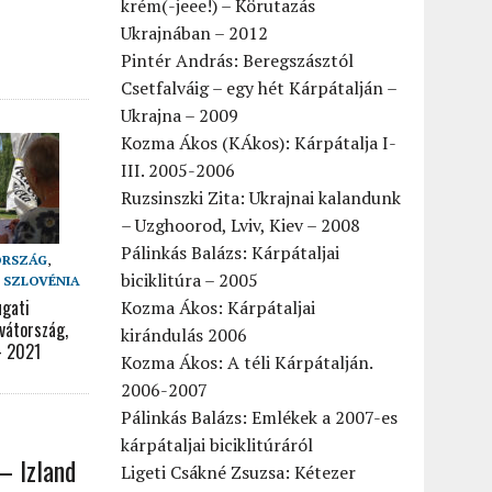
krém(-jeee!) – Körutazás
Ukrajnában – 2012
Pintér András: Beregszásztól
Csetfalváig – egy hét Kárpátalján –
Ukrajna – 2009
Kozma Ákos (KÁkos): Kárpátalja I-
III. 2005-2006
Ruzsinszki Zita: Ukrajnai kalandunk
– Uzghoorod, Lviv, Kiev – 2008
Pálinkás Balázs: Kárpátaljai
ORSZÁG
,
biciklitúra – 2005
,
SZLOVÉNIA
ugati
Kozma Ákos: Kárpátaljai
vátország,
kirándulás 2006
– 2021
Kozma Ákos: A téli Kárpátalján.
2006-2007
Pálinkás Balázs: Emlékek a 2007-es
kárpátaljai biciklitúráról
– Izland
Ligeti Csákné Zsuzsa: Kétezer