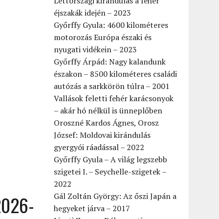
Lettországi kirándulás a fehér
éjszakák idején – 2023
Győrffy Gyula: 4600 kilométeres
motorozás Európa északi és
nyugati vidékein – 2023
Győrffy Árpád: Nagy kalandunk
északon – 8500 kilométeres családi
autózás a sarkkörön túlra – 2001
Vallások feletti fehér karácsonyok
– akár hó nélkül is ünneplőben
Oroszné Kardos Ágnes, Orosz
József: Moldovai kirándulás
gyergyói ráadással – 2022
Győrffy Gyula – A világ legszebb
szigetei I. – Seychelle-szigetek –
2022
Gál Zoltán György: Az őszi Japán a
2026-
hegyeket járva – 2017