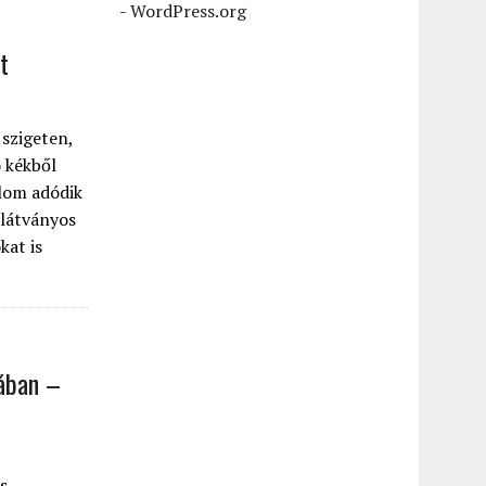
-
WordPress.org
t
 szigeten,
 kékből
alom adódik
 látványos
kat is
nában –
s