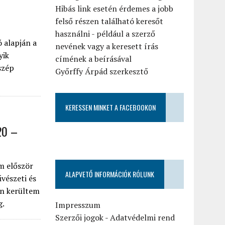
Hibás link esetén érdemes a jobb
felső részen található keresőt
használni - például a szerző
 alapján a
nevének vagy a keresett írás
yik
címének a beírásával
szép
Győrffy Árpád szerkesztő
KERESSEN MINKET A FACEBOOKON
20 –
m először
ALAPVETŐ INFORMÁCIÓK RÓLUNK
vészeti és
án kerültem
g.
Impresszum
Szerzői jogok
-
Adatvédelmi rend