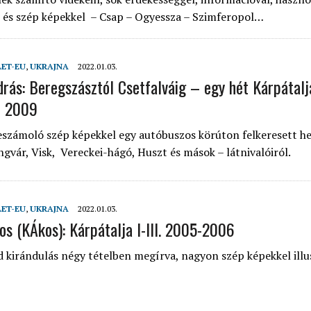
 és szép képekkel – Csap – Ogyessza – Szimferopol…
LET-EU
,
UKRAJNA
2022.01.03.
drás: Beregszásztól Csetfalváig – egy hét Kárpátal
– 2009
eszámoló szép képekkel egy autóbuszos körúton felkeresett he
gvár, Visk, Vereckei-hágó, Huszt és mások – látnivalóiról.
LET-EU
,
UKRAJNA
2022.01.03.
s (KÁkos): Kárpátalja I-III. 2005-2006
 kirándulás négy tételben megírva, nagyon szép képekkel illu