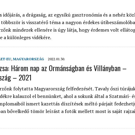
 időjárás, a drágaság, az egysíkú gasztronómia és a nehéz köz
 többször is visszatérő téma a nagyon érdekes útibeszámolóba
rzőnk mindezek ellenére is úgy látja, hogy érdemes volt ellátog
e a különleges vidékére.
LET-EU
,
MAGYARORSZÁG
2022.01.30.
uzsa: Három nap az Ormánságban és Villányban –
szág – 2021
rzőnk folytatta Magyarország felfedezését. Tavaly őszi túráju
idékre kalauzol el bennünket, ahol a sokunk által a Szatmári- é
mplomaiból ismert kazettás díszítések méltó párjait fedezhetjü
an bővelkedő tömör leírást a fotók mellett most is saját rajza