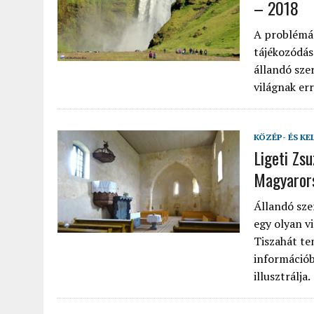
– 2018
A problémás
tájékozódás
állandó sze
világnak err
KÖZÉP- ÉS KE
Ligeti Zs
Magyaror
Állandó sze
egy olyan v
Tiszahát te
információb
illusztrálja.