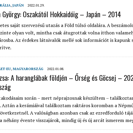
RÁLIA
,
JAPÁN
2022.01.29.
n György: Oszakától Hokkaidóig – Japán – 2014
tes saját szervezésű utazás a Föld túlsó oldalára. A beszámoló
szinte olyan volt, mintha csak átugrottak volna itthon valamel
rosba. Az érdekes látnivalók mellé sok információt is kapunk 
rítve.
LET-EU
,
MAGYARORSZÁG
2022.01.08.
uzsa: A haranglábak földjén – Őrség és Göcsej – 20
szág
takodásaim során – mert néprajzosnak készültem – találkozta
. Aztán a kerámiáival találkoztam raktáros koromban a Népmű
zövetkezetnél. A valóságban azonban csak az ezredforduló táj
ta néhány évente visszajárok, mindig új és új arcát ismerem me