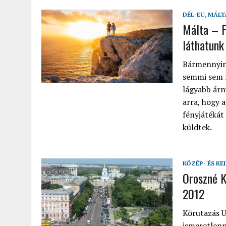
DÉL-EU
,
MÁLT
Málta – F
láthatunk
Bármennyire
semmi sem f
lágyabb árn
arra, hogy 
fényjátékát
küldtek.
KÖZÉP- ÉS KE
Oroszné K
2012
Körutazás U
ismeretlenn