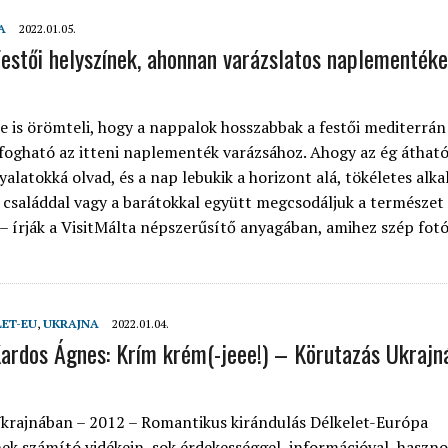
A
2022.01.05.
estői helyszínek, ahonnan varázslatos naplementéke
 is örömteli, hogy a nappalok hosszabbak a festői mediterrán
ogható az itteni naplementék varázsához. Ahogy az ég átható
yalatokká olvad, és a nap lebukik a horizont alá, tökéletes alk
a családdal vagy a barátokkal együtt megcsodáljuk a természet
 – írják a VisitMálta népszerűsítő anyagában, amihez szép fotó
LET-EU
,
UKRAJNA
2022.01.04.
ardos Ágnes: Krím krém(-jeee!) – Körutazás Ukraj
krajnában – 2012 – Romantikus kirándulás Délkelet-Európa
ek számító vidékein, sok érdekességgel, információval, haszno