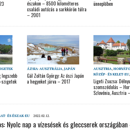
északon – 8500 kilométeres
023
ünneplőben
családi autózás a sarkkörön túlra
– 2001
ZIGETEK
ÁZSIA-AUSZTRÁLIA
,
JAPÁN
AUSZTRIA
,
HORVÁT
KÖZÉP- ÉS KELET-EU
g legszebb
Gál Zoltán György: Az őszi Japán
Ligeti Zsuzsa: Délny
e-szigetek
a hegyeket járva – 2017
szomszédolás – Hor
Szlovénia, Ausztria 
AT- ÉS ÉSZAK-EU
2022.02.12.
os: Nyolc nap a vízesések és gleccserek országában 