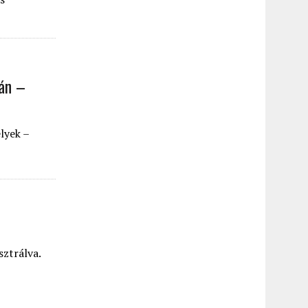
ján –
lyek –
sztrálva.