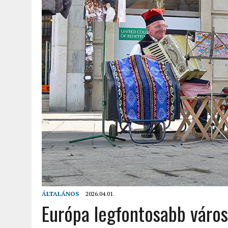
2022.02.12.
|
FODOR LAJOS: NYOLC NAP A VÍZESÉSEK ÉS GLECCSEREK
2026.04.01.
|
EURÓPA LEGFONTOSABB VÁROSAI A DIGITÁLIS NOMÁD
ÁLTALÁNOS
2026.04.01.
Európa legfontosabb város