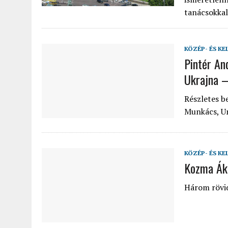
tanácsokkal
KÖZÉP- ÉS KE
Pintér An
Ukrajna 
Részletes b
Munkács, Un
KÖZÉP- ÉS KE
Kozma Áko
Három rövid