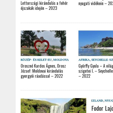
Lettországi kirándulás a fehér
nyugati vidékein – 2
éjszakák idején – 2023
KÖZÉP- ÉS KELET-EU
,
MOLDOVA
AFRIKA
,
SEYCHELLE-S
Oroszné Kardos Ágnes, Orosz
Győrffy Gyula – A vilá
József: Moldovai kirándulás
szigetei I. – Seychell
gyergyói ráadással – 2022
– 2022
IZLAND
,
NYUG
Fodor Laj