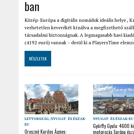
ban
Közép-Európa a digitális nomádok ideális helye , Kr
verhetetlen keverékét kínálva a megfizethető száll
társadalmi biztonságnak. A legmagasabb havi kia
(4192 euró) vannak – derül ki a PlayersTime elemz
RÉSZLETEK
LETTORSZÁG
,
NYUGAT- ÉS ÉSZAK-
NYUGAT- ÉS ÉSZAK-EU
EU
Győrffy Gyula: 4600 k
Oroszné Kardos Ágnes:
motorozás Európa észa