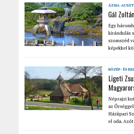
ÁZSIA-AUSZT
Gál Zoltá
Egy háromhe
kirándulás 
szomszéd vá
képekkel kö
KÖZÉP- ÉS KE
Ligeti Zs
Magyaror
Néprajzi ku
az Őrséggel
Háziipari S
el oda. Azó