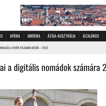
EU
AFRIKA
AMERIKA
ÁZSIA-AUSZTRÁLIA
ÁLTALÁNOS
DULÁS A FEHÉR ÉJSZAKÁK IDEJÉN – 2023
 ÉSZAKI ÉS NYUGATI VIDÉKEIN – 2023
ai a digitális nomádok számára 
OMÉTERES CSALÁDI AUTÓZÁS A SARKKÖRÖN TÚLRA – 2001
KÜL IS ÜNNEPLŐBEN
RÁNDULÁS GYERGYÓI RÁADÁSSAL – 2022
CHELLE-SZIGETEK – 2022
 – 2017
TORSZÁG, SZLOVÉNIA, AUSZTRIA – 2021