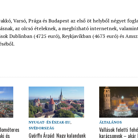
akkó, Varsó, Prága és Budapest az első öt helyből négyet foglal
ásnak, az olcsó ételeknek, a megbízható internetnek, valamint 
dások Dublinban (4725 euró), Reykjavíkban (4673 euró) és Am
éséből.
NYUGAT- ÉS ÉSZAK-EU
,
ÁLTALÁNOS
SVÉDORSZÁG
ilométeres
Vallások feletti fehé
Győrffy Árpád: Nagy kalandunk
ki és
karácsonyok – akár h