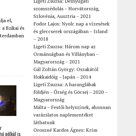
Ligeti Zsuzsa: Délnyugati
szomszédolás – Horvátország,
Szlovénia, Ausztria – 2021
ja el,
Fodor Lajos: Nyolc nap a vízesések
a fizikai és
és gleccserek országában – Izland
szterdamban
– 2018
Ligeti Zsuzsa: Három nap az
Ormánságban és Villányban –
Magyarország – 2021
Gál Zoltán György: Oszakától
Hokkaidóig – Japán – 2014
Ligeti Zsuzsa: A haranglábak
földjén – Őrség és Göcsej – 2020 –
Magyarország
Málta – Festői helyszínek, ahonnan
varázslatos naplementéket
láthatunk
r
Oroszné Kardos Ágnes: Krím
ó nélkül is