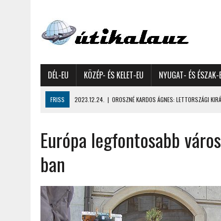
DÉL-EU
KÖZÉP- ÉS KELET-EU
NYUGAT- ÉS ÉSZAK-
FRISS
2023.12.24.
|
OROSZNÉ KARDOS ÁGNES: LETTORSZÁGI KIRÁN
2023.12.09.
|
GYŐRFFY GYULA: 4600 KILOMÉTERES MOTOROZÁS EURÓPA
Európa legfontosabb város
2023.11.17.
|
GYŐRFFY ÁRPÁD: NAGY KALANDUNK ÉSZAKON – 8500 KIL
2022.12.21.
|
VALLÁSOK FELETTI FEHÉR KARÁCSONYOK – AKÁR HÓ NÉL
ban
2022.12.11.
|
OROSZNÉ KARDOS ÁGNES, OROSZ JÓZSEF: MOLDOVAI KI
2022.03.08.
|
GYŐRFFY GYULA – A VILÁG LEGSZEBB SZIGETEI I. – SEY
2022.02.26.
|
GÁL ZOLTÁN GYÖRGY: AZ ŐSZI JAPÁN A HEGYEKET JÁRVA
2022.02.24.
|
LIGETI ZSUZSA: DÉLNYUGATI SZOMSZÉDOLÁS – HORVÁ