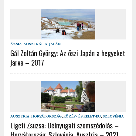
ÁZSIA-AUSZTRÁLIA
,
JAPÁN
Gál Zoltán György: Az őszi Japán a hegyeket
járva – 2017
AUSZTRIA
,
HORVÁTORSZÁG
,
KÖZÉP- ÉS KELET-EU
,
SZLOVÉNIA
Ligeti Zsuzsa: Délnyugati szomszédolás –
Horvátország, Szlovénia, Ausztria – 2021