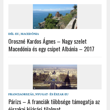
DÉL-EU
,
MACEDÓNIA
Oroszné Kardos Ágnes – Nagy szelet
Macedónia és egy csipet Albánia – 2017
FRANCIAORSZÁG
,
NYUGAT- ÉS ÉSZAK-EU
Párizs – A franciák többsége támogatja az
éjszakai kijárási tilalmat