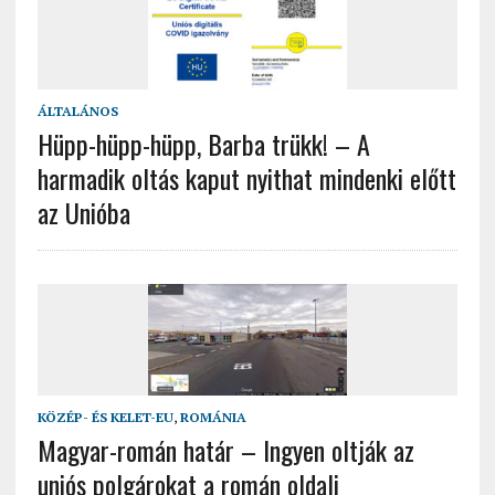
ÁLTALÁNOS
Hüpp-hüpp-hüpp, Barba trükk! – A
harmadik oltás kaput nyithat mindenki előtt
az Unióba
KÖZÉP- ÉS KELET-EU
,
ROMÁNIA
Magyar-román határ – Ingyen oltják az
uniós polgárokat a román oldali