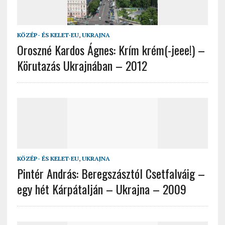
KÖZÉP- ÉS KELET-EU
,
UKRAJNA
Oroszné Kardos Ágnes: Krím krém(-jeee!) –
Körutazás Ukrajnában – 2012
KÖZÉP- ÉS KELET-EU
,
UKRAJNA
Pintér András: Beregszásztól Csetfalváig –
egy hét Kárpátalján – Ukrajna – 2009