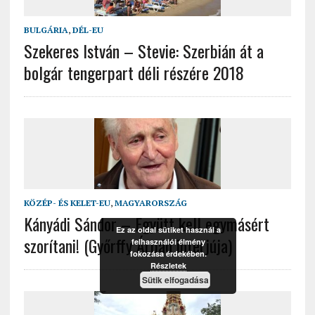
BULGÁRIA
,
DÉL-EU
Szekeres István – Stevie: Szerbián át a
bolgár tengerpart déli részére 2018
KÖZÉP- ÉS KELET-EU
,
MAGYARORSZÁG
Kányádi Sándor – Együtt kell egymásért
Ez az oldal sütiket használ a
szorítani! (Győrffy Árpád interjúja)
felhasználói élmény
fokozása érdekében.
Részletek
Sütik elfogadása