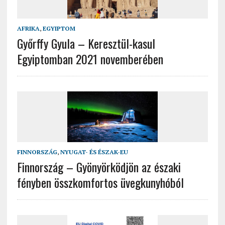
AFRIKA
,
EGYIPTOM
Győrffy Gyula – Keresztül-kasul
Egyiptomban 2021 novemberében
FINNORSZÁG
,
NYUGAT- ÉS ÉSZAK-EU
Finnország – Gyönyörködjön az északi
fényben összkomfortos üvegkunyhóból