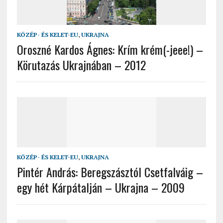
KÖZÉP- ÉS KELET-EU
,
UKRAJNA
Oroszné Kardos Ágnes: Krím krém(-jeee!) –
Körutazás Ukrajnában – 2012
KÖZÉP- ÉS KELET-EU
,
UKRAJNA
Pintér András: Beregszásztól Csetfalváig –
egy hét Kárpátalján – Ukrajna – 2009