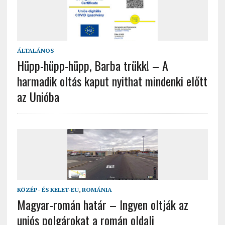
ÁLTALÁNOS
Hüpp-hüpp-hüpp, Barba trükk! – A
harmadik oltás kaput nyithat mindenki előtt
az Unióba
KÖZÉP- ÉS KELET-EU
,
ROMÁNIA
Magyar-román határ – Ingyen oltják az
uniós polgárokat a román oldali