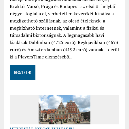
Krakkó, Varsó, Prága és Budapest az első öt helyből
négyet foglalja el, verhetetlen keverékét kínálva a
megfizethető szállásnak, az olcsó ételeknek, a
megbízható internetnek, valamint a fizikai és
társadalmi biztonságnak. A legmagasabb havi
kiadások Dublinban (4725 euró), Reykjavíkban (4673
euró) és Amszterdamban (4192 euró) vannak – derül
ki a PlayersTime elemzéséből.
RÉSZLETEK
LETTORSZÁG
,
NYUGAT- ÉS ÉSZAK-EU