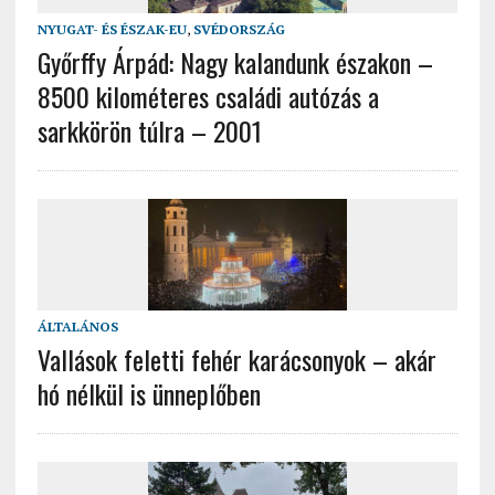
NYUGAT- ÉS ÉSZAK-EU
,
SVÉDORSZÁG
Győrffy Árpád: Nagy kalandunk északon –
8500 kilométeres családi autózás a
sarkkörön túlra – 2001
ÁLTALÁNOS
Vallások feletti fehér karácsonyok – akár
hó nélkül is ünneplőben