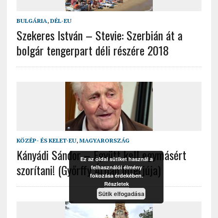
BULGÁRIA
,
DÉL-EU
Szekeres István – Stevie: Szerbián át a
bolgár tengerpart déli részére 2018
KÖZÉP- ÉS KELET-EU
,
MAGYARORSZÁG
Kányádi Sándor – Együtt kell egymásért
Ez az oldal sütiket használ a
szorítani! (Győrffy Árpád interjúja)
felhasználói élmény
fokozása érdekében.
Részletek
Sütik elfogadása