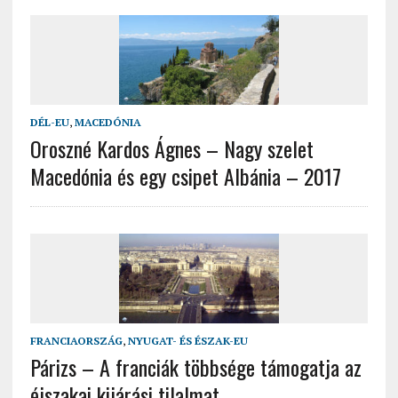
DÉL-EU
,
MACEDÓNIA
Oroszné Kardos Ágnes – Nagy szelet
Macedónia és egy csipet Albánia – 2017
FRANCIAORSZÁG
,
NYUGAT- ÉS ÉSZAK-EU
Párizs – A franciák többsége támogatja az
éjszakai kijárási tilalmat