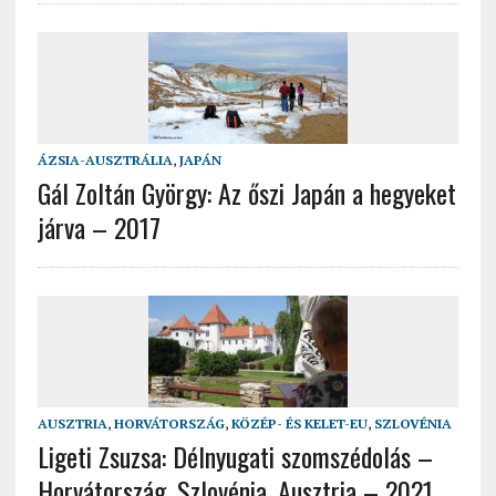
ÁZSIA-AUSZTRÁLIA
,
JAPÁN
Gál Zoltán György: Az őszi Japán a hegyeket
járva – 2017
AUSZTRIA
,
HORVÁTORSZÁG
,
KÖZÉP- ÉS KELET-EU
,
SZLOVÉNIA
Ligeti Zsuzsa: Délnyugati szomszédolás –
Horvátország, Szlovénia, Ausztria – 2021