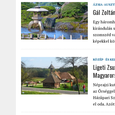
ÁZSIA-AUSZT
Gál Zoltá
Egy háromhe
kirándulás 
szomszéd vá
képekkel kö
KÖZÉP- ÉS KE
Ligeti Zs
Magyaror
Néprajzi ku
az Őrséggel
Háziipari S
el oda. Azó