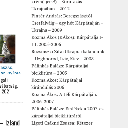
krém(-jeee!) – Körutazás
Ukrajnában – 2012
Pintér András: Beregszásztól
Csetfalváig – egy hét Kárpátalján –
Ukrajna – 2009
Kozma Ákos (KÁkos): Kárpátalja I-
III. 2005-2006
Ruzsinszki Zita: Ukrajnai kalandunk
– Uzghoorod, Lviv, Kiev – 2008
Pálinkás Balázs: Kárpátaljai
ORSZÁG
,
biciklitúra – 2005
,
SZLOVÉNIA
ugati
Kozma Ákos: Kárpátaljai
vátország,
kirándulás 2006
– 2021
Kozma Ákos: A téli Kárpátalján.
2006-2007
Pálinkás Balázs: Emlékek a 2007-es
kárpátaljai biciklitúráról
– Izland
Ligeti Csákné Zsuzsa: Kétezer