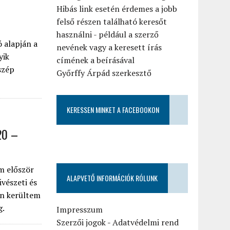
Hibás link esetén érdemes a jobb
felső részen található keresőt
használni - például a szerző
 alapján a
nevének vagy a keresett írás
yik
címének a beírásával
szép
Győrffy Árpád szerkesztő
KERESSEN MINKET A FACEBOOKON
20 –
m először
ALAPVETŐ INFORMÁCIÓK RÓLUNK
vészeti és
án kerültem
g.
Impresszum
Szerzői jogok
-
Adatvédelmi rend