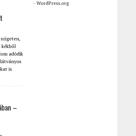
-
WordPress.org
t
 szigeten,
 kékből
alom adódik
 látványos
kat is
nában –
s