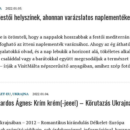
A
2022.01.05.
estői helyszínek, ahonnan varázslatos naplementéke
 is örömteli, hogy a nappalok hosszabbak a festői mediterrán
ogható az itteni naplementék varázsához. Ahogy az ég átható
yalatokká olvad, és a nap lebukik a horizont alá, tökéletes alk
a családdal vagy a barátokkal együtt megcsodáljuk a természet
 – írják a VisitMálta népszerűsítő anyagában, amihez szép fotó
LET-EU
,
UKRAJNA
2022.01.04.
ardos Ágnes: Krím krém(-jeee!) – Körutazás Ukraj
krajnában – 2012 – Romantikus kirándulás Délkelet-Európa
ek számító vidékein, sok érdekességgel, információval, haszno