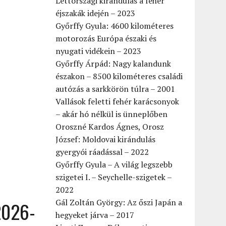
Lettországi kirándulás a fehér
éjszakák idején – 2023
Győrffy Gyula: 4600 kilométeres
motorozás Európa északi és
nyugati vidékein – 2023
Győrffy Árpád: Nagy kalandunk
északon – 8500 kilométeres családi
autózás a sarkkörön túlra – 2001
Vallások feletti fehér karácsonyok
– akár hó nélkül is ünneplőben
Oroszné Kardos Ágnes, Orosz
József: Moldovai kirándulás
gyergyói ráadással – 2022
Győrffy Gyula – A világ legszebb
szigetei I. – Seychelle-szigetek –
2022
Gál Zoltán György: Az őszi Japán a
2026-
hegyeket járva – 2017