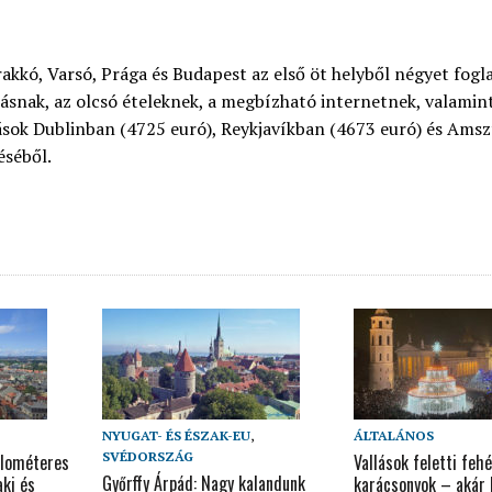
akkó, Varsó, Prága és Budapest az első öt helyből négyet foglal
ásnak, az olcsó ételeknek, a megbízható internetnek, valamint 
dások Dublinban (4725 euró), Reykjavíkban (4673 euró) és Am
éséből.
NYUGAT- ÉS ÉSZAK-EU
,
ÁLTALÁNOS
SVÉDORSZÁG
ilométeres
Vallások feletti fehé
Győrffy Árpád: Nagy kalandunk
ki és
karácsonyok – akár h