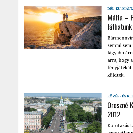
DÉL-EU
,
MÁLT
Málta – F
láthatunk
Bármennyire
semmi sem f
lágyabb árn
arra, hogy 
fényjátékát
küldtek.
KÖZÉP- ÉS KE
Oroszné K
2012
Körutazás U
ismeretlenn