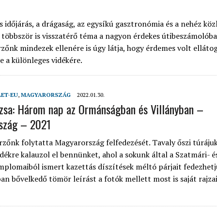
 időjárás, a drágaság, az egysíkú gasztronómia és a nehéz köz
 többször is visszatérő téma a nagyon érdekes útibeszámolóba
rzőnk mindezek ellenére is úgy látja, hogy érdemes volt ellátog
e a különleges vidékére.
LET-EU
,
MAGYARORSZÁG
2022.01.30.
uzsa: Három nap az Ormánságban és Villányban –
szág – 2021
rzőnk folytatta Magyarország felfedezését. Tavaly őszi túráju
idékre kalauzol el bennünket, ahol a sokunk által a Szatmári- é
mplomaiból ismert kazettás díszítések méltó párjait fedezhetjü
an bővelkedő tömör leírást a fotók mellett most is saját rajza