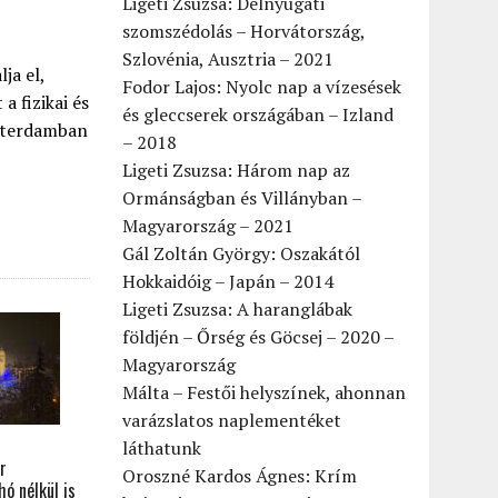
Ligeti Zsuzsa: Délnyugati
szomszédolás – Horvátország,
Szlovénia, Ausztria – 2021
ja el,
Fodor Lajos: Nyolc nap a vízesések
a fizikai és
és gleccserek országában – Izland
szterdamban
– 2018
Ligeti Zsuzsa: Három nap az
Ormánságban és Villányban –
Magyarország – 2021
Gál Zoltán György: Oszakától
Hokkaidóig – Japán – 2014
Ligeti Zsuzsa: A haranglábak
földjén – Őrség és Göcsej – 2020 –
Magyarország
Málta – Festői helyszínek, ahonnan
varázslatos naplementéket
láthatunk
r
Oroszné Kardos Ágnes: Krím
ó nélkül is