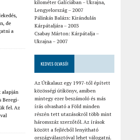
kilométer Galíciában – Ukrajna,
Lengyelország – 2007
lekedés,
Pálinkás Balázs: Kirándulás
n, de
Kárpátaljára – 2003
atni a
Csabay Márton: Kárpátalja –
Ukrajna – 2007
KEDVES OLVASÓ!
Az Útikalauz egy 1997-től épített
közösségi útikönyv, amiben
k alapján
mintegy ezer beszámoló és más
s Beregi-
írás olvasható a Föld minden
k fel. Az
részén tett utazásokról több mint
ival
háromszáz szerzőtől. Az írások
között a fejlécből lenyitható
országválasztóval lehet válogatni.