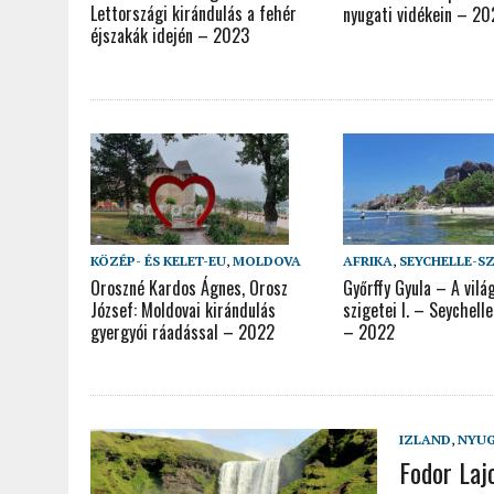
Lettországi kirándulás a fehér
nyugati vidékein – 2
éjszakák idején – 2023
KÖZÉP- ÉS KELET-EU
,
MOLDOVA
AFRIKA
,
SEYCHELLE-S
Oroszné Kardos Ágnes, Orosz
Győrffy Gyula – A vilá
József: Moldovai kirándulás
szigetei I. – Seychell
gyergyói ráadással – 2022
– 2022
IZLAND
,
NYUG
Fodor Laj