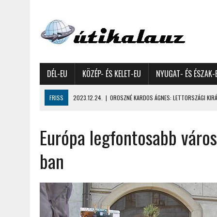
DÉL-EU
KÖZÉP- ÉS KELET-EU
NYUGAT- ÉS ÉSZAK-
FRISS
2023.12.24.
|
OROSZNÉ KARDOS ÁGNES: LETTORSZÁGI KIRÁN
2023.12.09.
|
GYŐRFFY GYULA: 4600 KILOMÉTERES MOTOROZÁS EURÓPA
Európa legfontosabb város
2023.11.17.
|
GYŐRFFY ÁRPÁD: NAGY KALANDUNK ÉSZAKON – 8500 KIL
2022.12.21.
|
VALLÁSOK FELETTI FEHÉR KARÁCSONYOK – AKÁR HÓ NÉL
ban
2022.12.11.
|
OROSZNÉ KARDOS ÁGNES, OROSZ JÓZSEF: MOLDOVAI KI
2022.03.08.
|
GYŐRFFY GYULA – A VILÁG LEGSZEBB SZIGETEI I. – SEY
2022.02.26.
|
GÁL ZOLTÁN GYÖRGY: AZ ŐSZI JAPÁN A HEGYEKET JÁRVA
2022.02.24.
|
LIGETI ZSUZSA: DÉLNYUGATI SZOMSZÉDOLÁS – HORVÁ