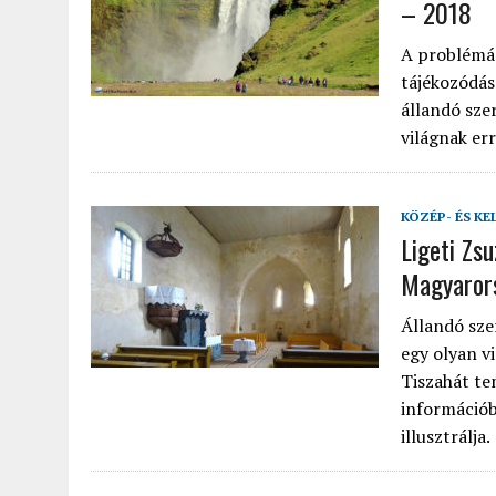
– 2018
A problémás
tájékozódás
állandó sze
világnak err
KÖZÉP- ÉS KE
Ligeti Zs
Magyaror
Állandó sze
egy olyan v
Tiszahát te
információb
illusztrálja.