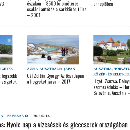
északon – 8500 kilométeres
023
ünneplőben
családi autózás a sarkkörön túlra
– 2001
ZIGETEK
ÁZSIA-AUSZTRÁLIA
,
JAPÁN
AUSZTRIA
,
HORVÁT
KÖZÉP- ÉS KELET-EU
g legszebb
Gál Zoltán György: Az őszi Japán
Ligeti Zsuzsa: Délny
e-szigetek
a hegyeket járva – 2017
szomszédolás – Hor
Szlovénia, Ausztria 
AT- ÉS ÉSZAK-EU
2022.02.12.
os: Nyolc nap a vízesések és gleccserek országában 