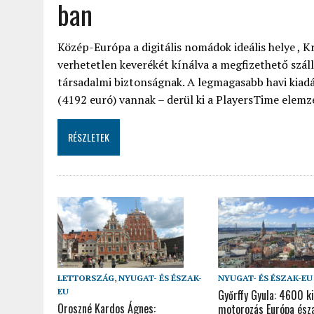
ban
Közép-Európa a digitális nomádok ideális helye , Kr
verhetetlen keverékét kínálva a megfizethető száll
társadalmi biztonságnak. A legmagasabb havi kia
(4192 euró) vannak – derül ki a PlayersTime elemz
RÉSZLETEK
LETTORSZÁG
,
NYUGAT- ÉS ÉSZAK-
NYUGAT- ÉS ÉSZAK-EU
EU
Győrffy Gyula: 4600 k
Oroszné Kardos Ágnes:
motorozás Európa észa