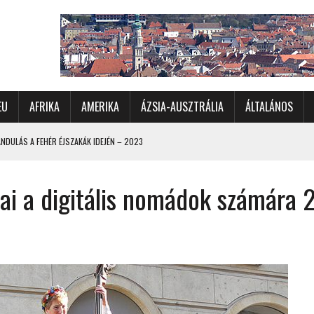
EU
AFRIKA
AMERIKA
ÁZSIA-AUSZTRÁLIA
ÁLTALÁNOS
DULÁS A FEHÉR ÉJSZAKÁK IDEJÉN – 2023
 ÉSZAKI ÉS NYUGATI VIDÉKEIN – 2023
ai a digitális nomádok számára 
OMÉTERES CSALÁDI AUTÓZÁS A SARKKÖRÖN TÚLRA – 2001
KÜL IS ÜNNEPLŐBEN
RÁNDULÁS GYERGYÓI RÁADÁSSAL – 2022
CHELLE-SZIGETEK – 2022
 – 2017
TORSZÁG, SZLOVÉNIA, AUSZTRIA – 2021