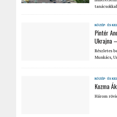
tanácsokkal
KÖZÉP- ÉS KE
Pintér An
Ukrajna 
Részletes b
Munkács, Un
KÖZÉP- ÉS KE
Kozma Áko
Három rövid