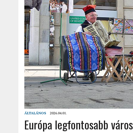
2022.02.12.
|
FODOR LAJOS: NYOLC NAP A VÍZESÉSEK ÉS GLECCSEREK
2026.04.01.
|
EURÓPA LEGFONTOSABB VÁROSAI A DIGITÁLIS NOMÁD
ÁLTALÁNOS
2026.04.01.
Európa legfontosabb város