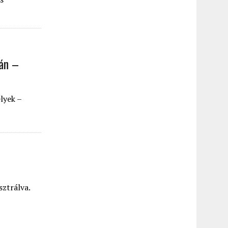
ján –
lyek –
sztrálva.