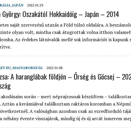
RÁLIA
,
JAPÁN
2022.01.29.
n György: Oszakától Hokkaidóig – Japán – 2014
tes saját szervezésű utazás a Föld túlsó oldalára. A beszámoló
szinte olyan volt, mintha csak átugrottak volna itthon valamel
rosba. Az érdekes látnivalók mellé sok információt is kapunk 
rítve.
LET-EU
,
MAGYARORSZÁG
2022.01.08.
uzsa: A haranglábak földjén – Őrség és Göcsej – 20
szág
takodásaim során – mert néprajzosnak készültem – találkozta
. Aztán a kerámiáival találkoztam raktáros koromban a Népmű
zövetkezetnél. A valóságban azonban csak az ezredforduló táj
ta néhány évente visszajárok, mindig új és új arcát ismerem me