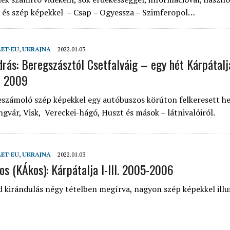
 és szép képekkel – Csap – Ogyessza – Szimferopol…
LET-EU
,
UKRAJNA
2022.01.03.
drás: Beregszásztól Csetfalváig – egy hét Kárpátal
– 2009
eszámoló szép képekkel egy autóbuszos körúton felkeresett he
gvár, Visk, Vereckei-hágó, Huszt és mások – látnivalóiról.
LET-EU
,
UKRAJNA
2022.01.03.
s (KÁkos): Kárpátalja I-III. 2005-2006
 kirándulás négy tételben megírva, nagyon szép képekkel illu