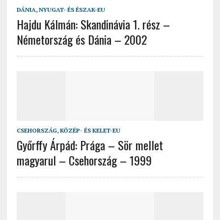
DÁNIA
,
NYUGAT- ÉS ÉSZAK-EU
Hajdu Kálmán: Skandinávia 1. rész –
Németország és Dánia – 2002
CSEHORSZÁG
,
KÖZÉP- ÉS KELET-EU
Győrffy Árpád: Prága – Sör mellet
magyarul – Csehország – 1999