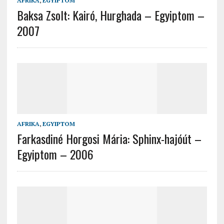
AFRIKA
,
EGYIPTOM
Baksa Zsolt: Kairó, Hurghada – Egyiptom –
2007
AFRIKA
,
EGYIPTOM
Farkasdiné Horgosi Mária: Sphinx-hajóút –
Egyiptom – 2006