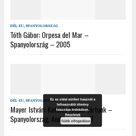
DÉL-EU
,
SPANYOLORSZÁG
Tóth Gábor: Orpesa del Mar –
Spanyolország – 2005
Ez az oldal sütiket használ a
DÉL-EU
,
SPANYOLORSZÁG
felhasználói élmény
Mayer István: Katalán földön jártunk –
fokozása érdekében.
Részletek
Spanyolország, Andorra – 2007
Sütik elfogadása