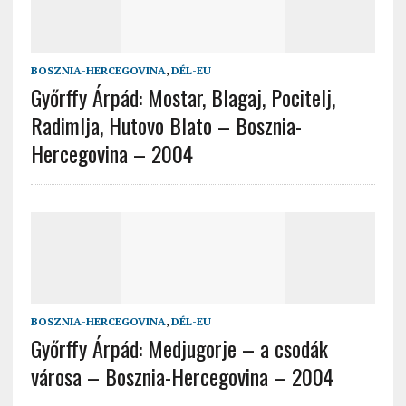
BOSZNIA-HERCEGOVINA
,
DÉL-EU
Győrffy Árpád: Mostar, Blagaj, Pocitelj,
Radimlja, Hutovo Blato – Bosznia-
Hercegovina – 2004
BOSZNIA-HERCEGOVINA
,
DÉL-EU
Győrffy Árpád: Medjugorje – a csodák
városa – Bosznia-Hercegovina – 2004