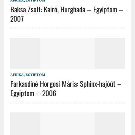
AFRIKA
,
EGYIPTOM
Baksa Zsolt: Kairó, Hurghada – Egyiptom –
2007
AFRIKA
,
EGYIPTOM
Farkasdiné Horgosi Mária: Sphinx-hajóút –
Egyiptom – 2006