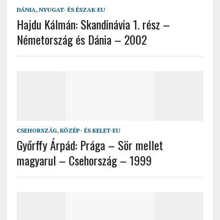
DÁNIA
,
NYUGAT- ÉS ÉSZAK-EU
Hajdu Kálmán: Skandinávia 1. rész –
Németország és Dánia – 2002
CSEHORSZÁG
,
KÖZÉP- ÉS KELET-EU
Győrffy Árpád: Prága – Sör mellet
magyarul – Csehország – 1999