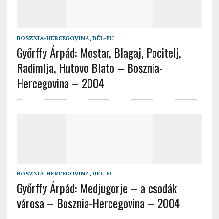
BOSZNIA-HERCEGOVINA
,
DÉL-EU
Győrffy Árpád: Mostar, Blagaj, Pocitelj,
Radimlja, Hutovo Blato – Bosznia-
Hercegovina – 2004
BOSZNIA-HERCEGOVINA
,
DÉL-EU
Győrffy Árpád: Medjugorje – a csodák
városa – Bosznia-Hercegovina – 2004