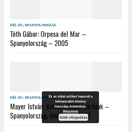
DÉL-EU
,
SPANYOLORSZÁG
Tóth Gábor: Orpesa del Mar –
Spanyolország – 2005
Ez az oldal sütiket használ a
DÉL-EU
,
SPANYOLORSZÁG
felhasználói élmény
Mayer István: Katalán földön jártunk –
fokozása érdekében.
Részletek
Spanyolország, Andorra – 2007
Sütik elfogadása