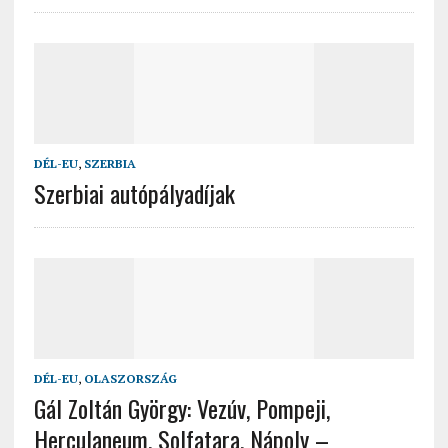
DÉL-EU
,
SZERBIA
Szerbiai autópályadíjak
DÉL-EU
,
OLASZORSZÁG
Gál Zoltán György: Vezúv, Pompeji,
Herculaneum, Solfatara, Nápoly –