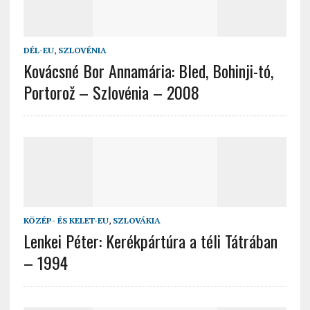
DÉL-EU
,
SZLOVÉNIA
Kovácsné Bor Annamária: Bled, Bohinji-tó,
Portorož – Szlovénia – 2008
KÖZÉP- ÉS KELET-EU
,
SZLOVÁKIA
Lenkei Péter: Kerékpártúra a téli Tátrában
– 1994