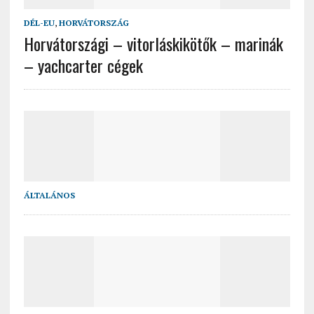
DÉL-EU
,
HORVÁTORSZÁG
Horvátországi – vitorláskikötők – marinák
– yachcarter cégek
ÁLTALÁNOS