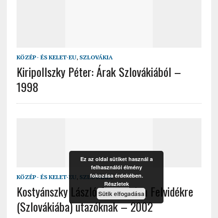
KÖZÉP- ÉS KELET-EU
,
SZLOVÁKIA
Kiripollszky Péter: Árak Szlovákiából –
1998
Ez az oldal sütiket használ a
felhasználói élmény
fokozása érdekében.
KÖZÉP- ÉS KELET-EU
,
SZLOVÁKIA
Részletek
Kostyánszky László: Tanácsok a Felvidékre
Sütik elfogadása
(Szlovákiába) utazóknak – 2002