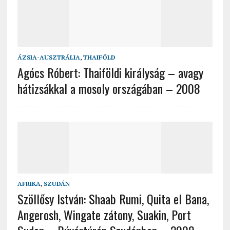
ÁZSIA-AUSZTRÁLIA
,
THAIFÖLD
Agócs Róbert: Thaiföldi királyság – avagy
hátizsákkal a mosoly országában – 2008
AFRIKA
,
SZUDÁN
Szöllősy István: Shaab Rumi, Quita el Bana,
Angerosh, Wingate zátony, Suakin, Port