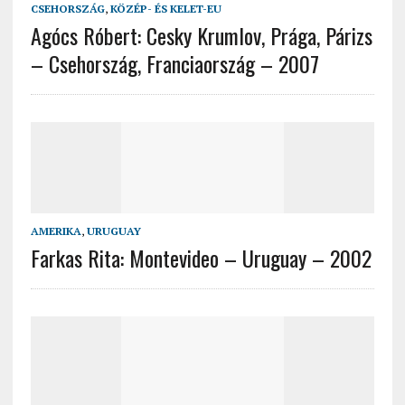
CSEHORSZÁG
,
KÖZÉP- ÉS KELET-EU
Agócs Róbert: Cesky Krumlov, Prága, Párizs
– Csehország, Franciaország – 2007
AMERIKA
,
URUGUAY
Farkas Rita: Montevideo – Uruguay – 2002