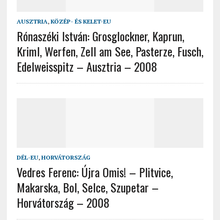
AUSZTRIA
,
KÖZÉP- ÉS KELET-EU
Rónaszéki István: Grosglockner, Kaprun,
Kriml, Werfen, Zell am See, Pasterze, Fusch,
Edelweisspitz – Ausztria – 2008
DÉL-EU
,
HORVÁTORSZÁG
Vedres Ferenc: Újra Omis! – Plitvice,
Makarska, Bol, Selce, Szupetar –
Horvátország – 2008