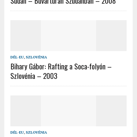
Sudan – Búvártúrán Szudánban – 2008
DÉL-EU
,
SZLOVÉNIA
Bihary Gábor: Rafting a Soca-folyón –
Szlovénia – 2003
DÉL-EU
,
SZLOVÉNIA