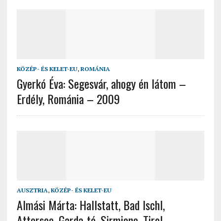
KÖZÉP- ÉS KELET-EU
,
ROMÁNIA
Gyerkó Éva: Segesvár, ahogy én látom –
Erdély, Románia – 2009
AUSZTRIA
,
KÖZÉP- ÉS KELET-EU
Almási Márta: Hallstatt, Bad Ischl,
Attersee, Garda-tó, Sirmione, Tirol –