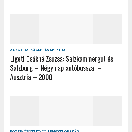
AUSZTRIA
,
KÖZÉP- ÉS KELET-EU
Ligeti Csákné Zsuzsa: Salzkammergut és
Salzburg – Négy nap autóbusszal –
Ausztria – 2008
KÖZÉP- ÉS KELET-EU
,
LENGYELORSZÁG