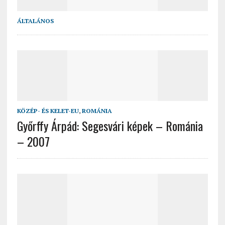
ÁLTALÁNOS
KÖZÉP- ÉS KELET-EU
,
ROMÁNIA
Győrffy Árpád: Segesvári képek – Románia
– 2007