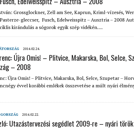
 Fusch, Edelweisspitz – Ausztria – 2008
stván: Grossglockner, Zell am See, Kaprun, Kriml-vízesés, Wer
 Pasterze-gleccser, Fusch, Edelweisspitz – Ausztria – 2008 Aut
ciklis kirándulás a sógorok egyik szép vidékén….
ÁTORSZÁG
2014.02.24.
renc: Újra Omis! – Plitvice, Makarska, Bol, Selce, 
szág – 2008
nc: Újra Omis! – Plitvice, Makarska, Bol, Selce, Szupetar – Hor
cnégy évvel korábbi emlékek összevetése a múlt nyári élmény
GORSZÁG
2014.02.22.
zló: Utazástervezési segédlet 2009-re – nyári török