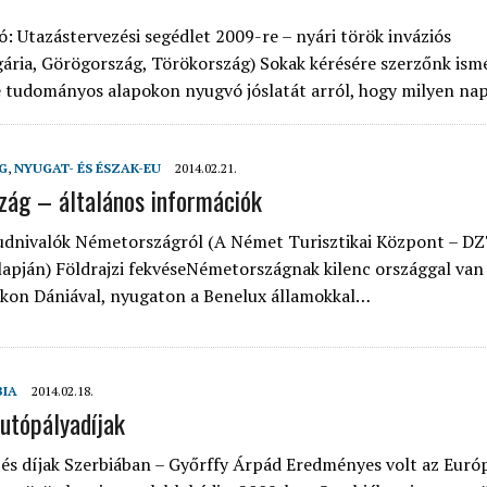
ó: Utazástervezési segédlet 2009-re – nyári török inváziós
ária, Görögország, Törökország) Sokak kérésére szerzőnk ism
e tudományos alapokon nyugvó jóslatát arról, hogy milyen n
G
,
NYUGAT- ÉS ÉSZAK-EU
2014.02.21.
ág – általános információk
udnivalók Németországról (A Német Turisztikai Központ – DZ
lapján) Földrajzi fekvéseNémetországnak kilenc országgal van
akon Dániával, nyugaton a Benelux államokkal…
BIA
2014.02.18.
autópályadíjak
és díjak Szerbiában – Győrffy Árpád Eredményes volt az Euró