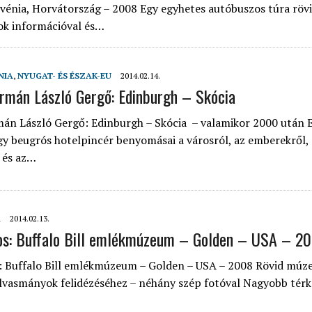
ovénia, Horvátország – 2008 Egy egyhetes autóbuszos túra röv
ok információval és…
NIA
,
NYUGAT- ÉS ÉSZAK-EU
2014.02.14.
rmán László Gergő: Edinburgh – Skócia
án László Gergő: Edinburgh – Skócia – valamikor 2000 után E
gy beugrós hotelpincér benyomásai a városról, az emberekről, 
 és az…
A
2014.02.13.
os: Buffalo Bill emlékmúzeum – Golden – USA – 2
: Buffalo Bill emlékmúzeum – Golden – USA – 2008 Rövid múz
 olvasmányok felidézéséhez – néhány szép fotóval Nagyobb tér