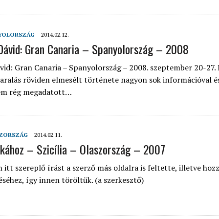
YOLORSZÁG
2014.02.12.
Dávid: Gran Canaria – Spanyolország – 2008
vid: Gran Canaria – Spanyolország – 2008. szeptember 20-27.
aralás röviden elmesélt története nagyon sok információval é
em rég megadatott…
ZORSZÁG
2014.02.11.
ikához – Szicília – Olaszország – 2007
tt szereplő írást a szerző más oldalra is feltette, illetve hozz
éséhez, így innen töröltük. (a szerkesztő)