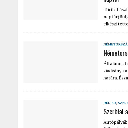
Török Lászl
naptár(Bulg
elkészített
NÉMETORSZÁ
Németorsz
Általános t
kiadványa a
határa. Ész
DÉL-EU
,
SZER
Szerbiai 
Autópályák 