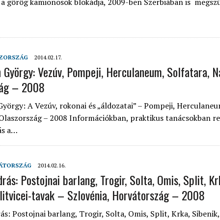
s a görög kamionosok blokádja, 2009-ben Szerbiában is megsz
ZORSZÁG
2014.02.17.
n György: Vezúv, Pompeji, Herculaneum, Solfatara, 
zág – 2008
György: A Vezúv, rokonai és „áldozatai” – Pompeji, Herculaneu
 Olaszország – 2008 Információkban, praktikus tanácsokban r
ás a…
ÁTORSZÁG
2014.02.16.
rás: Postojnai barlang, Trogir, Solta, Omis, Split, Kr
Plitvicei-tavak – Szlovénia, Horvátország – 2008
s: Postojnai barlang, Trogir, Solta, Omis, Split, Krka, Sibenik, 