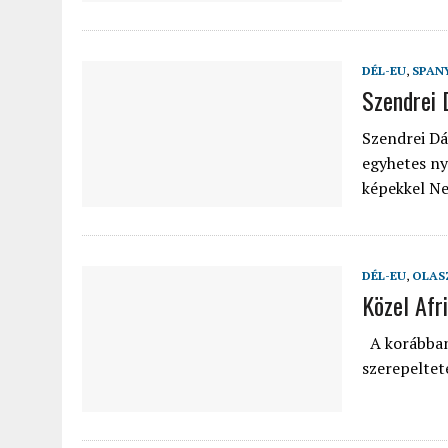
DÉL-EU
,
SPAN
Szendrei 
Szendrei Dá
egyhetes ny
képekkel N
DÉL-EU
,
OLAS
Közel Afr
A korábban i
szerepeltet