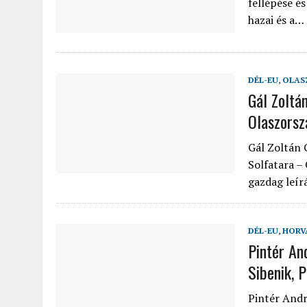
fellépése é
hazai és a…
DÉL-EU
,
OLAS
Gál Zoltá
Olaszors
Gál Zoltán 
Solfatara –
gazdag leír
DÉL-EU
,
HORV
Pintér And
Sibenik, 
Pintér Andrá