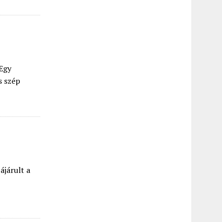
 Egy
s szép
ájárult a