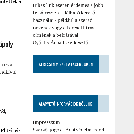
üntették a
Hibás link esetén érdemes a jobb
felső részen található keresőt
használni - például a szerző
nevének vagy a keresett írás
címének a beírásával
Nápoly –
Győrffy Árpád szerkesztő
KERESSEN MINKET A FACEBOOKON
m és a
endkívül
ALAPVETŐ INFORMÁCIÓK RÓLUNK
ka,
Impresszum
Szerzői jogok
-
Adatvédelmi rend
Plitvicei-