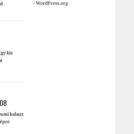
-
WordPress.org
id
gy kis
a
008
eumi kalauz
képre