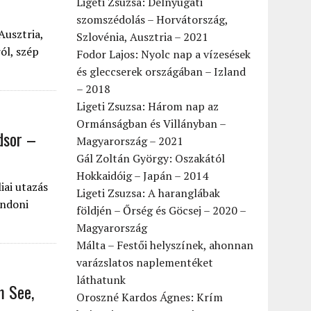
Ligeti Zsuzsa: Délnyugati
szomszédolás – Horvátország,
Ausztria,
Szlovénia, Ausztria – 2021
ól, szép
Fodor Lajos: Nyolc nap a vízesések
és gleccserek országában – Izland
– 2018
Ligeti Zsuzsa: Három nap az
Ormánságban és Villányban –
dsor –
Magyarország – 2021
Gál Zoltán György: Oszakától
Hokkaidóig – Japán – 2014
iai utazás
Ligeti Zsuzsa: A haranglábak
ondoni
földjén – Őrség és Göcsej – 2020 –
Magyarország
Málta – Festői helyszínek, ahonnan
varázslatos naplementéket
láthatunk
m See,
Oroszné Kardos Ágnes: Krím