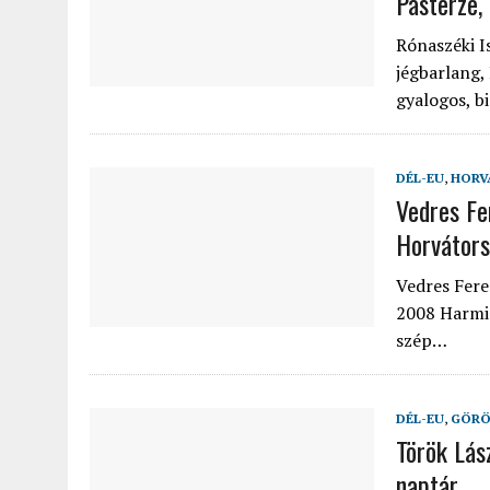
Pasterze,
Rónaszéki I
jégbarlang,
gyalogos, bi
DÉL-EU
,
HORV
Vedres Fe
Horvátor
Vedres Fere
2008 Harmin
szép…
DÉL-EU
,
GÖRÖ
Török Lás
naptár