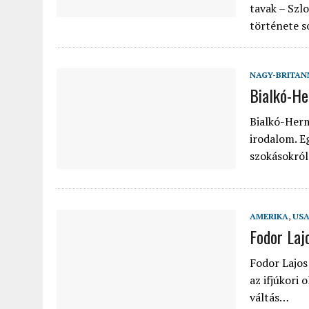
tavak – Szl
története s
NAGY-BRITAN
Bialkó-He
Bialkó-Herm
irodalom. E
szokásokról
AMERIKA
,
US
Fodor Laj
Fodor Lajos
az ifjúkori
váltás…