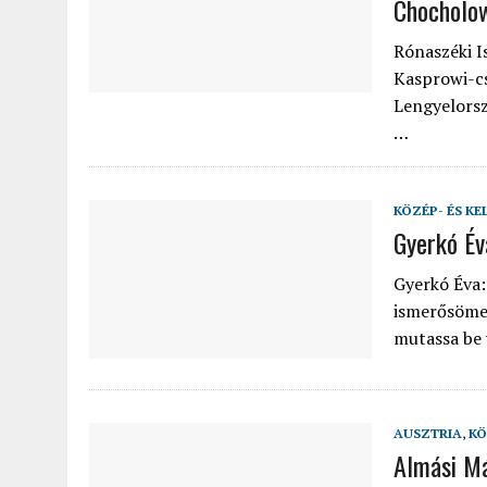
Chocholow
2022.02.12.
|
FODOR LAJOS: NYOLC NAP A VÍZESÉSEK ÉS GLECCSEREK
Rónaszéki I
2026.04.01.
|
EURÓPA LEGFONTOSABB VÁROSAI A DIGITÁLIS NOMÁD
Kasprowi-cs
Lengyelorsz
…
KÖZÉP- ÉS KE
Gyerkó Év
Gyerkó Éva:
ismerősömet
mutassa be
AUSZTRIA
,
KÖ
Almási Már