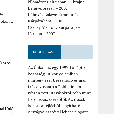
kilométer Galíciában – Ukrajna,
Lengyelország – 2007
Pálinkás Balázs: Kirándulás
ét
Kárpátaljára – 2003
apokon…
Csabay Márton: Kárpátalja –
Ukrajna – 2007
KEDVES OLVASÓ!
T –
 közös
Az Útikalauz egy 1997-től épített
közösségi útikönyv, amiben
mintegy ezer beszámoló és más
írás olvasható a Föld minden
részén tett utazásokról több mint
háromszáz szerzőtől. Az írások
között a fejlécből lenyitható
pai Unió
országválasztóval lehet válogatni.