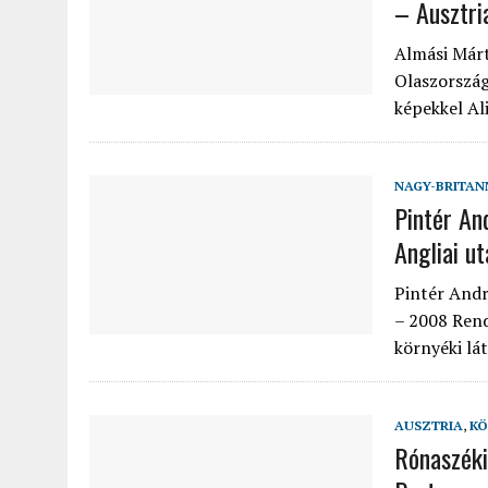
– Ausztri
Almási Márt
Olaszország
képekkel Al
NAGY-BRITAN
Pintér An
Angliai u
Pintér Andr
– 2008 Rend
környéki lá
AUSZTRIA
,
KÖ
Rónaszéki