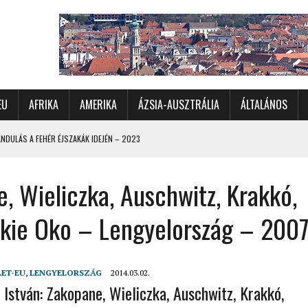
EU
AFRIKA
AMERIKA
ÁZSIA-AUSZTRÁLIA
ÁLTALÁNOS
DULÁS A FEHÉR ÉJSZAKÁK IDEJÉN – 2023
 ÉSZAKI ÉS NYUGATI VIDÉKEIN – 2023
, Wieliczka, Auschwitz, Krakkó,
OMÉTERES CSALÁDI AUTÓZÁS A SARKKÖRÖN TÚLRA – 2001
KÜL IS ÜNNEPLŐBEN
kie Oko – Lengyelország – 200
RÁNDULÁS GYERGYÓI RÁADÁSSAL – 2022
CHELLE-SZIGETEK – 2022
LET-EU
,
LENGYELORSZÁG
2014.03.02.
 – 2017
 István: Zakopane, Wieliczka, Auschwitz, Krakkó,
TORSZÁG, SZLOVÉNIA, AUSZTRIA – 2021