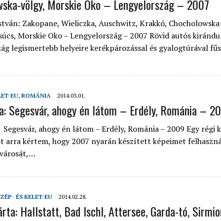
ska-völgy, Morskie Oko – Lengyelország – 2007
 ORSZÁGÁBAN – IZLAND – 2018
stván: Zakopane, Wieliczka, Auschwitz, Krakkó, Chocholowska
OK SZÁMÁRA 2026-BAN
úcs, Morskie Oko – Lengyelország – 2007 Rövid autós kirándu
ág legismertebb helyeire kerékpározással és gyalogtúrával fű
LET-EU
,
ROMÁNIA
2014.03.01.
a: Segesvár, ahogy én látom – Erdély, Románia – 2
 Segesvár, ahogy én látom – Erdély, Románia – 2009 Egy régi 
 arra kértem, hogy 2007 nyarán készített képeimet felhaszn
 városát,…
ZÉP- ÉS KELET-EU
2014.02.28.
ta: Hallstatt, Bad Ischl, Attersee, Garda-tó, Sirmio