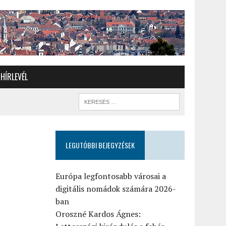
HÍRLEVÉL
LEGUTÓBBI BEJEGYZÉSEK
7
Európa legfontosabb városai a
digitális nomádok számára 2026-
ban
Oroszné Kardos Ágnes: