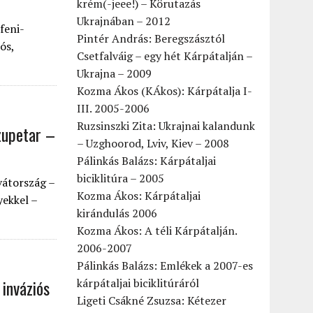
krém(-jeee!) – Körutazás
Ukrajnában – 2012
feni-
Pintér András: Beregszásztól
ós,
Csetfalváig – egy hét Kárpátalján –
Ukrajna – 2009
Kozma Ákos (KÁkos): Kárpátalja I-
III. 2005-2006
Ruzsinszki Zita: Ukrajnai kalandunk
Szupetar –
– Uzghoorod, Lviv, Kiev – 2008
Pálinkás Balázs: Kárpátaljai
biciklitúra – 2005
vátország –
Kozma Ákos: Kárpátaljai
ekkel –
kirándulás 2006
Kozma Ákos: A téli Kárpátalján.
2006-2007
Pálinkás Balázs: Emlékek a 2007-es
 inváziós
kárpátaljai biciklitúráról
Ligeti Csákné Zsuzsa: Kétezer