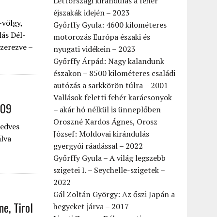
Lettországi kirándulás a fehér
éjszakák idején – 2023
-völgy,
Győrffy Gyula: 4600 kilométeres
lás Dél-
motorozás Európa északi és
szerezve –
nyugati vidékein – 2023
Győrffy Árpád: Nagy kalandunk
északon – 8500 kilométeres családi
autózás a sarkkörön túlra – 2001
Vallások feletti fehér karácsonyok
009
– akár hó nélkül is ünneplőben
Oroszné Kardos Ágnes, Orosz
kedves
József: Moldovai kirándulás
álva
gyergyói ráadással – 2022
Győrffy Gyula – A világ legszebb
szigetei I. – Seychelle-szigetek –
2022
Gál Zoltán György: Az őszi Japán a
ne, Tirol
hegyeket járva – 2017