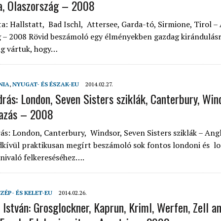
a, Olaszország – 2008
a: Hallstatt, Bad Ischl, Attersee, Garda-tó, Sirmione, Tirol – 
 – 2008 Rövid beszámoló egy élményekben gazdag kirándulásr
ig vártuk, hogy…
NIA
,
NYUGAT- ÉS ÉSZAK-EU
2014.02.27.
drás: London, Seven Sisters sziklák, Canterbury, Win
tazás – 2008
ás: London, Canterbury, Windsor, Seven Sisters sziklák – Angl
kívül praktikusan megírt beszámoló sok fontos londoni és l
tnivaló felkereséséhez….
ZÉP- ÉS KELET-EU
2014.02.26.
 István: Grosglockner, Kaprun, Kriml, Werfen, Zell a