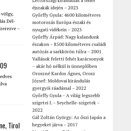
Lettországi kirándulás a fehér
éjszakák idején – 2023
-völgy,
Győrffy Gyula: 4600 kilométeres
lás Dél-
motorozás Európa északi és
szerezve –
nyugati vidékein – 2023
Győrffy Árpád: Nagy kalandunk
északon – 8500 kilométeres családi
autózás a sarkkörön túlra – 2001
Vallások feletti fehér karácsonyok
009
– akár hó nélkül is ünneplőben
Oroszné Kardos Ágnes, Orosz
kedves
József: Moldovai kirándulás
álva
gyergyói ráadással – 2022
Győrffy Gyula – A világ legszebb
szigetei I. – Seychelle-szigetek –
2022
Gál Zoltán György: Az őszi Japán a
ne, Tirol
hegyeket járva – 2017