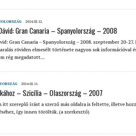
YOLORSZÁG
2014.02.12.
Dávid: Gran Canaria – Spanyolország – 2008
vid: Gran Canaria – Spanyolország – 2008. szeptember 20-27.
aralás röviden elmesélt története nagyon sok információval é
em rég megadatott…
ZORSZÁG
2014.02.11.
ikához – Szicília – Olaszország – 2007
tt szereplő írást a szerző más oldalra is feltette, illetve hozz
éséhez, így innen töröltük. (a szerkesztő)