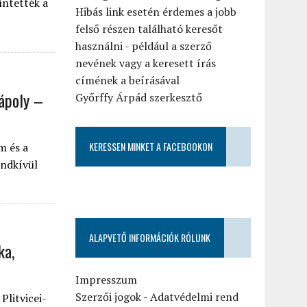
üntették a
Hibás link esetén érdemes a jobb
felső részen található keresőt
használni - például a szerző
nevének vagy a keresett írás
címének a beírásával
Nápoly –
Győrffy Árpád szerkesztő
KERESSEN MINKET A FACEBOOKON
m és a
endkívül
ALAPVETŐ INFORMÁCIÓK RÓLUNK
ka,
Impresszum
Szerzői jogok
-
Adatvédelmi rend
Plitvicei-