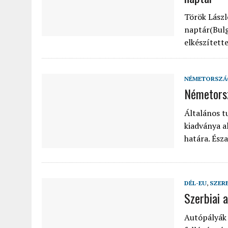
Török Lászl
naptár(Bulg
elkészített
NÉMETORSZÁ
Németorsz
Általános t
kiadványa a
határa. Ész
DÉL-EU
,
SZER
Szerbiai 
Autópályák 