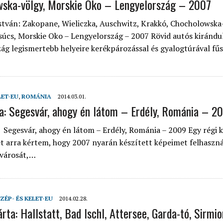
ska-völgy, Morskie Oko – Lengyelország – 2007
 ORSZÁGÁBAN – IZLAND – 2018
stván: Zakopane, Wieliczka, Auschwitz, Krakkó, Chocholowska
OK SZÁMÁRA 2026-BAN
úcs, Morskie Oko – Lengyelország – 2007 Rövid autós kirándu
ág legismertebb helyeire kerékpározással és gyalogtúrával fű
LET-EU
,
ROMÁNIA
2014.03.01.
a: Segesvár, ahogy én látom – Erdély, Románia – 2
 Segesvár, ahogy én látom – Erdély, Románia – 2009 Egy régi 
 arra kértem, hogy 2007 nyarán készített képeimet felhaszn
 városát,…
ZÉP- ÉS KELET-EU
2014.02.28.
ta: Hallstatt, Bad Ischl, Attersee, Garda-tó, Sirmio