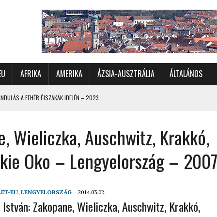
EU
AFRIKA
AMERIKA
ÁZSIA-AUSZTRÁLIA
ÁLTALÁNOS
DULÁS A FEHÉR ÉJSZAKÁK IDEJÉN – 2023
 ÉSZAKI ÉS NYUGATI VIDÉKEIN – 2023
, Wieliczka, Auschwitz, Krakkó,
OMÉTERES CSALÁDI AUTÓZÁS A SARKKÖRÖN TÚLRA – 2001
KÜL IS ÜNNEPLŐBEN
kie Oko – Lengyelország – 200
RÁNDULÁS GYERGYÓI RÁADÁSSAL – 2022
CHELLE-SZIGETEK – 2022
LET-EU
,
LENGYELORSZÁG
2014.03.02.
 – 2017
 István: Zakopane, Wieliczka, Auschwitz, Krakkó,
TORSZÁG, SZLOVÉNIA, AUSZTRIA – 2021