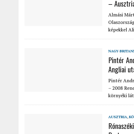
– Ausztri
Almási Márt
Olaszország
képekkel Al
NAGY-BRITAN
Pintér An
Angliai u
Pintér Andr
– 2008 Rend
környéki lá
AUSZTRIA
,
KÖ
Rónaszéki