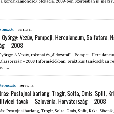
s a görög kamionosok blokádja, 2009-ben Szerbiában is megsz
ZORSZÁG
2014.02.17.
n György: Vezúv, Pompeji, Herculaneum, Solfatara, 
zág – 2008
György: A Vezúv, rokonai és „áldozatai” – Pompeji, Herculaneu
 Olaszország – 2008 Információkban, praktikus tanácsokban r
ás a…
ÁTORSZÁG
2014.02.16.
rás: Postojnai barlang, Trogir, Solta, Omis, Split, Kr
Plitvicei-tavak – Szlovénia, Horvátország – 2008
s: Postojnai barlang, Trogir, Solta, Omis, Split, Krka, Sibenik, 