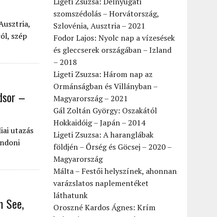
Ligeti Zsuzsa: Délnyugati
szomszédolás – Horvátország,
Ausztria,
Szlovénia, Ausztria – 2021
ól, szép
Fodor Lajos: Nyolc nap a vízesések
és gleccserek országában – Izland
– 2018
Ligeti Zsuzsa: Három nap az
Ormánságban és Villányban –
dsor –
Magyarország – 2021
Gál Zoltán György: Oszakától
Hokkaidóig – Japán – 2014
iai utazás
Ligeti Zsuzsa: A haranglábak
ondoni
földjén – Őrség és Göcsej – 2020 –
Magyarország
Málta – Festői helyszínek, ahonnan
varázslatos naplementéket
láthatunk
m See,
Oroszné Kardos Ágnes: Krím