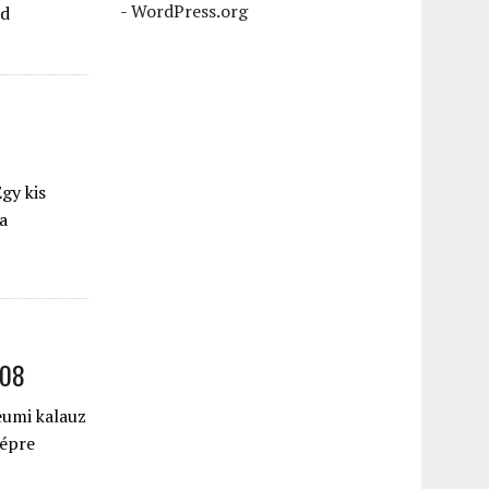
-
WordPress.org
id
gy kis
a
008
eumi kalauz
képre