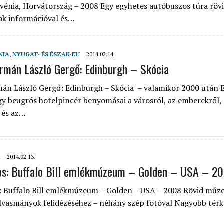
ovénia, Horvátország – 2008 Egy egyhetes autóbuszos túra röv
ok információval és…
NIA
,
NYUGAT- ÉS ÉSZAK-EU
2014.02.14.
rmán László Gergő: Edinburgh – Skócia
án László Gergő: Edinburgh – Skócia – valamikor 2000 után E
gy beugrós hotelpincér benyomásai a városról, az emberekről, 
 és az…
A
2014.02.13.
os: Buffalo Bill emlékmúzeum – Golden – USA – 2
: Buffalo Bill emlékmúzeum – Golden – USA – 2008 Rövid múz
 olvasmányok felidézéséhez – néhány szép fotóval Nagyobb tér