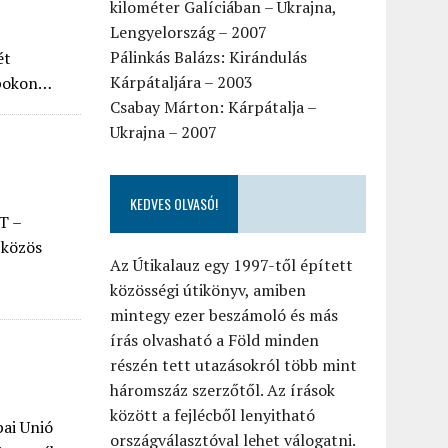
kilométer Galíciában – Ukrajna,
Lengyelország – 2007
Pálinkás Balázs: Kirándulás
ét
Kárpátaljára – 2003
apokon…
Csabay Márton: Kárpátalja –
Ukrajna – 2007
KEDVES OLVASÓ!
T –
 közös
Az Útikalauz egy 1997-től épített
közösségi útikönyv, amiben
mintegy ezer beszámoló és más
írás olvasható a Föld minden
részén tett utazásokról több mint
háromszáz szerzőtől. Az írások
között a fejlécből lenyitható
pai Unió
országválasztóval lehet válogatni.