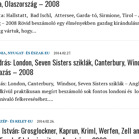
a, Olaszország – 2008
a: Hallstatt, Bad Ischl, Attersee, Garda-tó, Sirmione, Tirol – 
 – 2008 Rövid beszámoló egy élményekben gazdag kirándulásr
ig vártuk, hogy…
NIA
,
NYUGAT- ÉS ÉSZAK-EU
2014.02.27.
drás: London, Seven Sisters sziklák, Canterbury, Win
tazás – 2008
ás: London, Canterbury, Windsor, Seven Sisters sziklák – Angl
kívül praktikusan megírt beszámoló sok fontos londoni és l
tnivaló felkereséséhez….
ZÉP- ÉS KELET-EU
2014.02.26.
 István: Grosglockner, Kaprun, Kriml, Werfen, Zell a