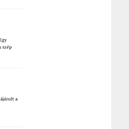
 Egy
s szép
ájárult a