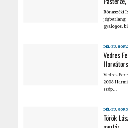
Pasterze,
Rónaszéki I
jégbarlang,
gyalogos, bi
DÉL-EU
,
HORV
Vedres Fe
Horvátor
Vedres Fere
2008 Harmin
szép…
DÉL-EU
,
GÖRÖ
Török Lás
naptár