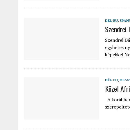
DÉL-EU
,
SPAN
Szendrei 
Szendrei Dá
egyhetes ny
képekkel N
DÉL-EU
,
OLAS
Közel Afr
A korábban i
szerepeltet