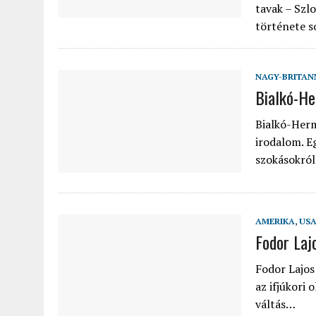
tavak – Szl
története s
NAGY-BRITAN
Bialkó-He
Bialkó-Herm
irodalom. E
szokásokról
AMERIKA
,
US
Fodor Laj
Fodor Lajos
az ifjúkori
váltás…