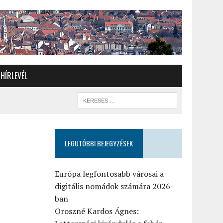
HÍRLEVÉL
LEGUTÓBBI BEJEGYZÉSEK
7
Európa legfontosabb városai a
digitális nomádok számára 2026-
ban
Oroszné Kardos Ágnes: