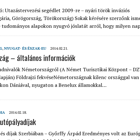
ó: Utazástervezési segédlet 2009-re – nyári török inváziós
ária, Görögország, Törökország) Sokak kérésére szerzőnk ism
e tudományos alapokon nyugvó jóslatát arról, hogy milyen n
G
,
NYUGAT- ÉS ÉSZAK-EU
2014.02.21.
ág – általános információk
udnivalók Németországról (A Német Turisztikai Központ – DZ
lapján) Földrajzi fekvéseNémetországnak kilenc országgal van
akon Dániával, nyugaton a Benelux államokkal…
BIA
2014.02.18.
autópályadíjak
és díjak Szerbiában – Győrffy Árpád Eredményes volt az Euró