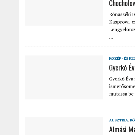
Chocholow
2022.02.12.
|
FODOR LAJOS: NYOLC NAP A VÍZESÉSEK ÉS GLECCSEREK
Rónaszéki I
2026.04.01.
|
EURÓPA LEGFONTOSABB VÁROSAI A DIGITÁLIS NOMÁD
Kasprowi-cs
Lengyelorsz
…
KÖZÉP- ÉS KE
Gyerkó Év
Gyerkó Éva:
ismerősömet
mutassa be
AUSZTRIA
,
KÖ
Almási Már