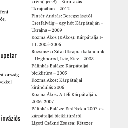
krém(-jeee!) – Körutazás
Ukrajnában – 2012
feni-
Pintér András: Beregszásztól
ós,
Csetfalváig – egy hét Kárpátalján –
Ukrajna – 2009
Kozma Ákos (KÁkos): Kárpátalja I-
III. 2005-2006
Ruzsinszki Zita: Ukrajnai kalandunk
Szupetar –
– Uzghoorod, Lviv, Kiev – 2008
Pálinkás Balázs: Kárpátaljai
biciklitúra – 2005
vátország –
Kozma Ákos: Kárpátaljai
ekkel –
kirándulás 2006
Kozma Ákos: A téli Kárpátalján.
2006-2007
Pálinkás Balázs: Emlékek a 2007-es
 inváziós
kárpátaljai biciklitúráról
Ligeti Csákné Zsuzsa: Kétezer