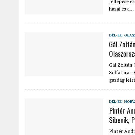
fellépése é
hazai és a…
DÉL-EU
,
OLAS
Gál Zoltá
Olaszors
Gál Zoltán 
Solfatara –
gazdag leír
DÉL-EU
,
HORV
Pintér And
Sibenik, 
Pintér Andrá