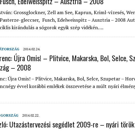
 Fusch, Edelweisspitz – Ausztria – 2008
stván: Grossglockner, Zell am See, Kaprun, Kriml-vízesés, Wer
 Pasterze-gleccser, Fusch, Edelweisspitz – Ausztria – 2008 Aut
ciklis kirándulás a sógorok egyik szép vidékén….
ÁTORSZÁG
2014.02.24.
renc: Újra Omis! – Plitvice, Makarska, Bol, Selce, 
szág – 2008
nc: Újra Omis! – Plitvice, Makarska, Bol, Selce, Szupetar – Hor
cnégy évvel korábbi emlékek összevetése a múlt nyári élmény
GORSZÁG
2014.02.22.
zló: Utazástervezési segédlet 2009-re – nyári török