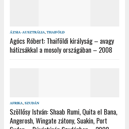
ÁZSIA-AUSZTRÁLIA
,
THAIFÖLD
Agócs Róbert: Thaiföldi királyság – avagy
hátizsákkal a mosoly országában – 2008
AFRIKA
,
SZUDÁN
Szöllősy István: Shaab Rumi, Quita el Bana,
Angerosh, Wingate zátony, Suakin, Port