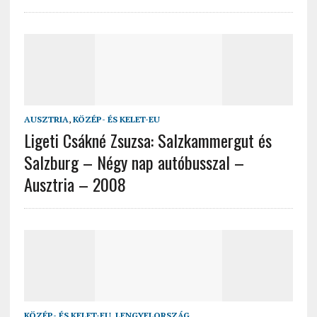
AUSZTRIA
,
KÖZÉP- ÉS KELET-EU
Ligeti Csákné Zsuzsa: Salzkammergut és
Salzburg – Négy nap autóbusszal –
Ausztria – 2008
KÖZÉP- ÉS KELET-EU
,
LENGYELORSZÁG