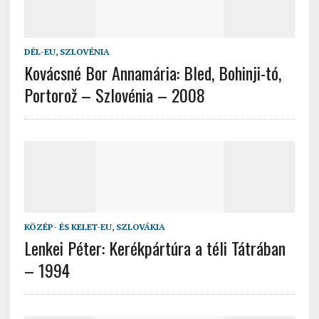
DÉL-EU
,
SZLOVÉNIA
Kovácsné Bor Annamária: Bled, Bohinji-tó,
Portorož – Szlovénia – 2008
KÖZÉP- ÉS KELET-EU
,
SZLOVÁKIA
Lenkei Péter: Kerékpártúra a téli Tátrában
– 1994