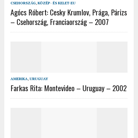
CSEHORSZÁG
,
KÖZÉP- ÉS KELET-EU
Agócs Róbert: Cesky Krumlov, Prága, Párizs
– Csehország, Franciaország – 2007
AMERIKA
,
URUGUAY
Farkas Rita: Montevideo – Uruguay – 2002