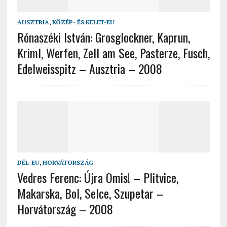
AUSZTRIA
,
KÖZÉP- ÉS KELET-EU
Rónaszéki István: Grosglockner, Kaprun,
Kriml, Werfen, Zell am See, Pasterze, Fusch,
Edelweisspitz – Ausztria – 2008
DÉL-EU
,
HORVÁTORSZÁG
Vedres Ferenc: Újra Omis! – Plitvice,
Makarska, Bol, Selce, Szupetar –
Horvátország – 2008