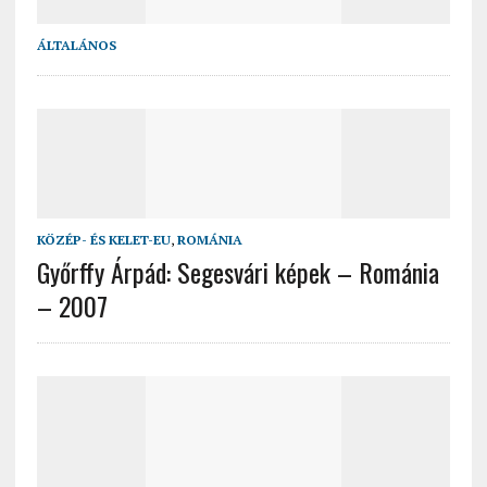
ÁLTALÁNOS
KÖZÉP- ÉS KELET-EU
,
ROMÁNIA
Győrffy Árpád: Segesvári képek – Románia
– 2007