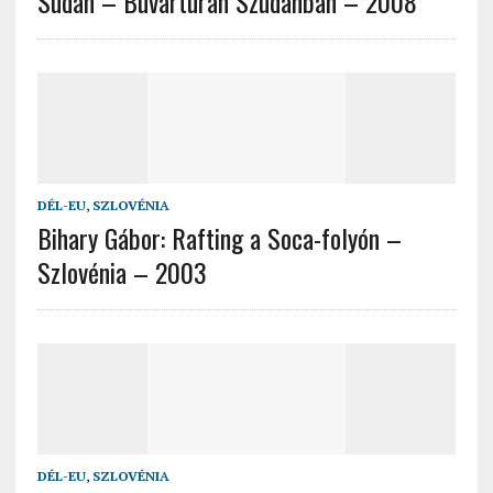
Sudan – Búvártúrán Szudánban – 2008
DÉL-EU
,
SZLOVÉNIA
Bihary Gábor: Rafting a Soca-folyón –
Szlovénia – 2003
DÉL-EU
,
SZLOVÉNIA