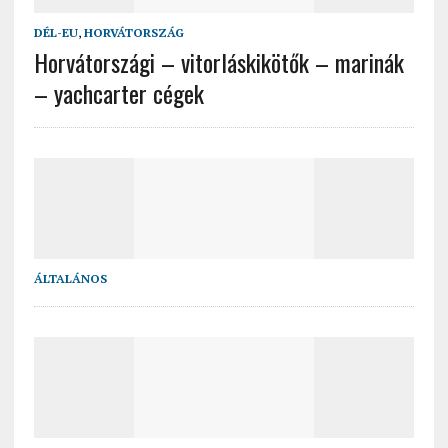
DÉL-EU
,
HORVÁTORSZÁG
Horvátországi – vitorláskikötők – marinák
– yachcarter cégek
ÁLTALÁNOS