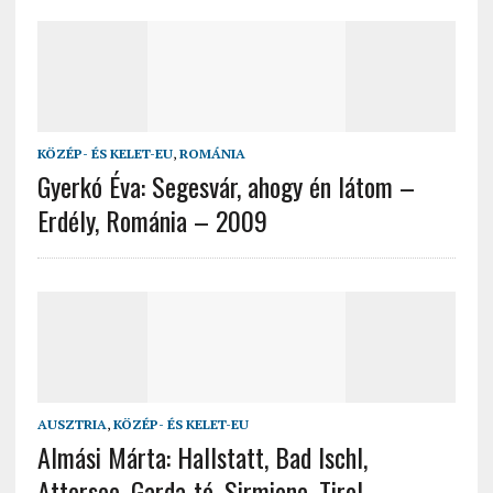
KÖZÉP- ÉS KELET-EU
,
ROMÁNIA
Gyerkó Éva: Segesvár, ahogy én látom –
Erdély, Románia – 2009
AUSZTRIA
,
KÖZÉP- ÉS KELET-EU
Almási Márta: Hallstatt, Bad Ischl,
Attersee, Garda-tó, Sirmione, Tirol –