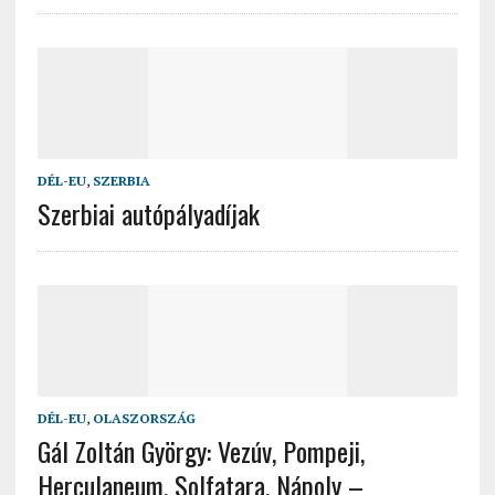
DÉL-EU
,
SZERBIA
Szerbiai autópályadíjak
DÉL-EU
,
OLASZORSZÁG
Gál Zoltán György: Vezúv, Pompeji,
Herculaneum, Solfatara, Nápoly –