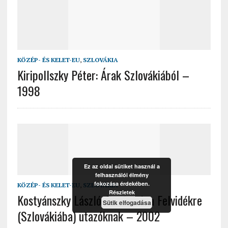
KÖZÉP- ÉS KELET-EU
,
SZLOVÁKIA
Kiripollszky Péter: Árak Szlovákiából –
1998
Ez az oldal sütiket használ a
felhasználói élmény
fokozása érdekében.
KÖZÉP- ÉS KELET-EU
,
SZLOVÁKIA
Részletek
Kostyánszky László: Tanácsok a Felvidékre
Sütik elfogadása
(Szlovákiába) utazóknak – 2002